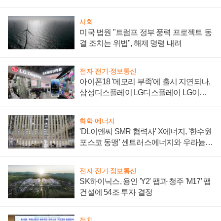
사회
미국 법원 "트럼프 정부 풍력 프로젝트 동
결 조치는 위법", 해제 명령 내려
전자·전기·정보통신
아이폰18 '메모리 부족'에 출시 지연되나,
삼성디스플레이 LG디스플레이 LG이노
텍 '탈애플' 수익 다각화 속도
화학·에너지
'DL이앤씨 SMR 협력사' X에너지, '한수원
포스코 동맹' 센트러스에너지와 우라늄
계약 체결
전자·전기·정보통신
SK하이닉스, 용인 'Y2' 팹과 청주 'M17' 팹
건설에 54조 투자 결정
정치