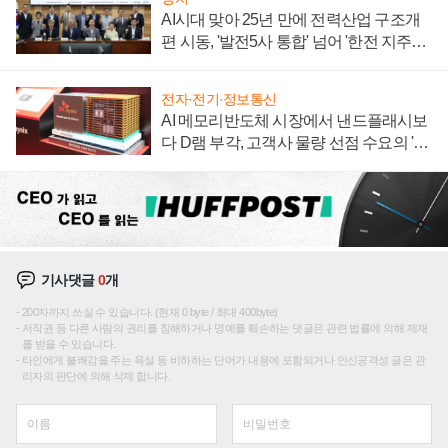
AI시대 맞아 25년 만에 전력산업 구조개
편 시동, '발전5사 통합' 넘어 '한전 지주사'
재편론도
전자·전기·정보통신
AI 메모리반도체 시장에서 낸드플래시보
다 D램 부각, 고객사 물량 선점 수요의 '우
선순위'
기사댓글
0
개
200자까지 쓰실 수 있습니다. (현재 0 byte / 최대 400byte)
저작권 등 다른 사람의 권리를 침해하거나 명예를 훼손하는 댓글은 관련 법률에 의해 제재
를 받을 수 있습니다.
타인에게 불쾌감을 주는 욕설 등 비하하는 단어가 내용에 포함되거나 인신공격성 글은 관
리자의 판단에 의해 삭제 합니다.