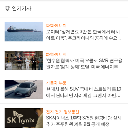
인기기사
화학·에너지
로이터 "정제연료 3만 톤 한국에서 러시
아로 이동", 우크라이나의 공격에 수요 늘
어
화학·에너지
'한수원 협력사' 미국 오클로 SMR 연구용
원자로 '임계 상태' 도달, 미국 에너지부
"중요한 이정표"
자동차·부품
현대차 올해 SUV 국내 베스트셀러 톱10
에서 싼타페만 자리매김, 그랜저·아반떼
'세단 쌍끌이'로 내수 방어
전자·전기·정보통신
SK하이닉스 1주당 375원 현금배당 실시,
추가 주주환원 계획 9월 공개 예정