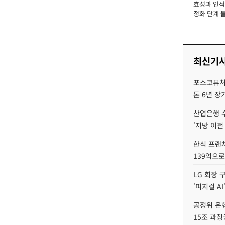
효성과 인적 
장
정화 단계 들
최신기
포스코퓨처엠
톤 6년 장
산업은행 
'지방 이전
한식 프랜
139억으로
LG 회장 
'피지컬 AI
공정위 은행
15조 과징