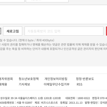
 수 있습니다. (현재 0 byte / 최대 400byte)
다른 사람의 권리를 침해하거나 명예를 훼손하는 댓글은 관련 법률에 의해 제재를 받을 수 있습니
쾌감을 주는 욕설 등 비하하는 단어가 내용에 포함되거나 인신공격성 글은 관리자의 판단에 의해
용자위원회
청소년보호정책
개인정보처리방침
정정·반론보도
인재채용
기사제보
이메일무단수집거부
RSS
수일로 39-34 서울숲더스페이스 12층 1201호-1203호
대표전화 : 1800-6522
편집국 070-4
8658
등록번호 : 서울 아 02897
제호: 비즈니스포스트
등록일: 2013.11.13
발행·편집인 : 강석
X
Copyright ? 2013 비즈니스포스트. All rights reserved.