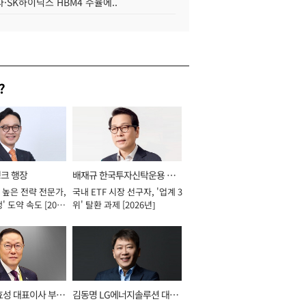
·SK하이닉스 HBM4 수율에..
?
뱅크 행장
배재규 한국투자신탁운용 대
 높은 전략 전문가,
국내 ETF 시장 선구자, '업계 3
표이사 사장
' 도약 속도 [2026
위' 탈환 과제 [2026년]
효성 대표이사 부회
김동명 LG에너지솔루션 대표