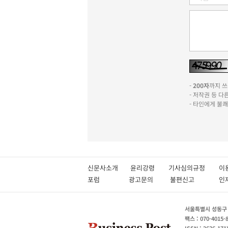
-
200자
까지 쓰실
- 저작권 등 
- 타인에게 불
신문사소개
윤리강령
기사심의규정
이
포럼
광고문의
불편신고
서울특별시 성동구 성
팩스 : 070-4015-
ISSN : 2636-171