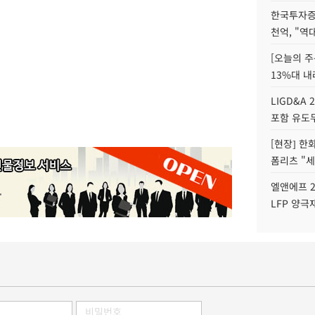
한국투자증
천억, "역
[오늘의 주
13%대 내
LIGD&A 
포함 유도무
[현장] 한
폼리츠 "세
엘앤에프 2
LFP 양극