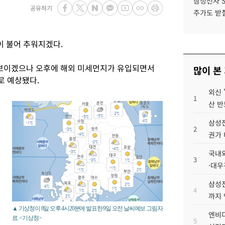
삼성전자 
공유하기
주가도 받칠
이 불어 추워지겠다.
 보이겠으나 오후에 해외 미세먼지가 유입되면서
많이 본
로 예상됐다.
외신 
1
산 반
삼성전
2
권가 
국내외
3
·대우
삼성전
4
까지
조
▲ 기상청이 8일 오후 4시20분에 발표한 9일 오전 날씨예보 그림자
엔비디
료. <기상청>
5