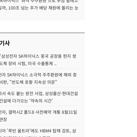
SK하이닉스 '파격 주주환원'으로 투심 달래고
까, 100조 넘는 추가 배당 재원에 쏠리는 눈
 기사
"삼성전자 SK하이닉스 중국 공장용 현지 생
도체 장비 시험, 미국 수출통제 ..
자 SK하이닉스 소극적 주주환원에 해외 증
비판, "반도체 호황 지속성 의문"
서 속도 붙는 원전 사업, 삼성물산·현대건설
건설에 다가오는 '약속의 시간'
자, 갤럭시Z 폴드8 사전예약 개통 8월31일
 연장
아 '루빈 울트라'에도 HBM4 탑재 검토, 삼