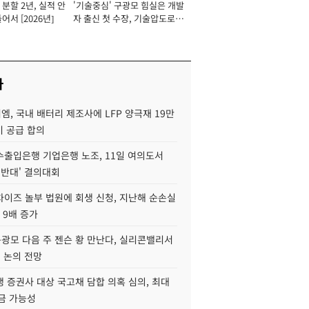
분할 2년, 실적 안
'기술중심' 구광모 힘실은 개발
이사 사장
어서 [2026년]
자 출신 첫 수장, 기술압도로
경쟁력 확보 사활 [2026년]
사
, 국내 배터리 제조사에 LFP 양극재 19만
기 공급 합의
수출입은행 기업은행 노조, 11일 여의도서
 반대' 결의대회
차이즈 놀부 법원에 회생 신청, 지난해 순손실
 9배 증가
구광모 다음 주 젠슨 황 만난다, 실리콘밸리서
' 논의 전망
 증권사 대상 국고채 담합 의혹 심의, 최대
금 가능성