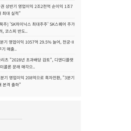
권 상반기 영업이익 2조2천억 순이익 1조7
대 최대 실적"
목주] 'SK하이닉스 최대주주' SK스퀘어 주가
려, 코스피 반도..
2분기 영업이익 1057억 29.5% 늘어, 천궁-II
기 매출..
화리츠 "2028년 초과배당 검토", 디앤디플랫
미콜론 문래 매각으..
분기 영업이익 208억으로 흑자전환, "3분기
재 본격 출하"