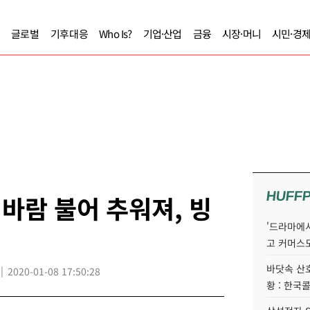
글로벌
기후대응
Who Is?
기업·산업
금융
시장·머니
시민·경
HUFF
 바람 불어 추워져, 빙
'드라마에서
고 커머스
바닷속 산
2020-01-08 17:50:28
황 : 한국