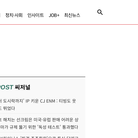
제
정치·사회
인사이트
JOB+
최신뉴스
씨저널
POST
 도시락까지' IP 키운 CJ ENM : 티빙도 웃
도 뛰었다
호 해치는 선크림은 미국·유럽 판매 어려운 상
콜마가 규제 뚫기 위한 '독성 테스트' 통과했다