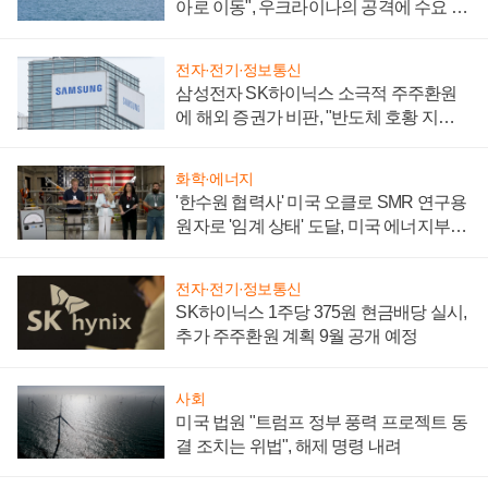
아로 이동", 우크라이나의 공격에 수요 늘
어
전자·전기·정보통신
삼성전자 SK하이닉스 소극적 주주환원
에 해외 증권가 비판, "반도체 호황 지속
성 의문"
화학·에너지
'한수원 협력사' 미국 오클로 SMR 연구용
원자로 '임계 상태' 도달, 미국 에너지부
"중요한 이정표"
전자·전기·정보통신
SK하이닉스 1주당 375원 현금배당 실시,
추가 주주환원 계획 9월 공개 예정
사회
미국 법원 "트럼프 정부 풍력 프로젝트 동
결 조치는 위법", 해제 명령 내려