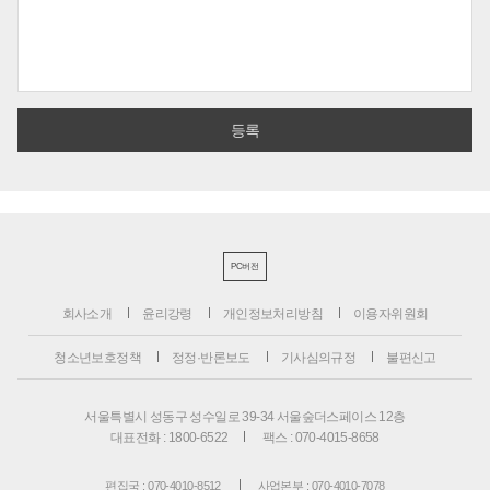
PC버전
회사소개
윤리강령
개인정보처리방침
이용자위원회
청소년보호정책
정정·반론보도
기사심의규정
불편신고
서울특별시 성동구 성수일로 39-34 서울숲더스페이스 12층
대표전화 : 1800-6522
팩스 : 070-4015-8658
편집국 : 070-4010-8512
사업본부 : 070-4010-7078