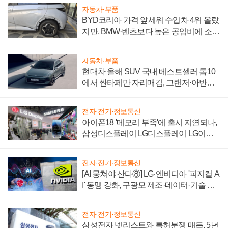
자동차·부품
BYD코리아 가격 앞세워 수입차 4위 올랐
지만, BMW·벤츠보다 높은 공임비에 소비
자 불만 폭발
자동차·부품
현대차 올해 SUV 국내 베스트셀러 톱10
에서 싼타페만 자리매김, 그랜저·아반떼
'세단 쌍끌이'로 내수 방어
전자·전기·정보통신
아이폰18 '메모리 부족'에 출시 지연되나,
삼성디스플레이 LG디스플레이 LG이노
텍 '탈애플' 수익 다각화 속도
전자·전기·정보통신
[AI 뭉쳐야 산다⑧] LG·엔비디아 '피지컬 A
I' 동맹 강화, 구광모 제조·데이터·기술 결
집해 종합 로보틱스 기업으로
전자·전기·정보통신
삼성전자 넷리스트와 특허분쟁 매듭, 5년