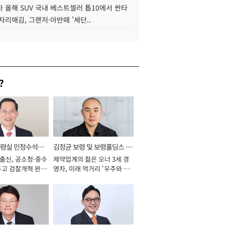
 올해 SUV 국내 베스트셀러 톱10에서 싼타
자리매김, 그랜저·아반떼 '세단..
?
통령실 민정수석비
김정균 보령 및 보령홀딩스 대
 출신, 공소청·중수
제약업계의 젊은 오너 3세 경
표이사 사장
두고 검찰개혁 완수
영자, 미래 먹거리 '우주와 헬
년]
스케어' 공들여 [2026년]