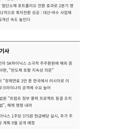
 첨단소재 포트폴리오 전환 효과로 2분기 영
01억으로 흑자전환 성공 : 대산·여수 사업재
질개선 속도 높인다
 기사
자 SK하이닉스 소극적 주주환원에 해외 증
비판, "반도체 호황 지속성 의문"
 "정제연료 3만 톤 한국에서 러시아로 이
 우크라이나의 공격에 수요 늘어
법원 "트럼프 정부 풍력 프로젝트 동결 조치
법", 해제 명령 내려
이닉스 1주당 375원 현금배당 실시, 추가 주
 계획 9월 공개 예정