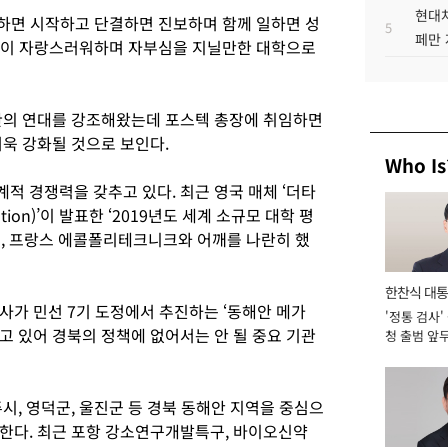
현대차
합하면 시작하고 단결하면 진보하며 함께 일하면 성
5
페만 
국민이 자랑스러워하며 자부심을 지닐만한 대학으로
관의 연대를 강조해왔는데 포스텍 총장에 취임하면
더욱 강화될 것으로 보인다.
Who Is
적 경쟁력을 갖추고 있다. 최근 영국 매체 ‘더타
ation)’이 발표한 ‘2019년도 세계 소규모 대학 평
, 프랑스 에콜폴리테크니크와 어깨를 나란히 했
한찬식 대
사가 민선 7기 도정에서 추진하는 ‘동해안 메가
'정통 검사'
서관
고 있어 경북의 정책에 없어서는 안 될 중요 기관
청 출범 앞
맡아 [2026
시, 영덕군, 울진군 등 경북 동해안 지역을 중심으
한다. 최근 포항 강소연구개발특구, 바이오신약