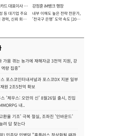
카드 대표이사 사
강정훈 iM뱅크 행장
성 등 대기업 주요
내부 이해도 높은 전략 전문가,
 경력, 신뢰 회복
'전국구 은행' 도약 속도 [2026
[2026년]
년]
사
 가뭄 겪는 농가에 재해자금 3천억 지원, 강
 역량 집중"
스 포스코인터내셔널과 포스코DX 지분 일부
 재원 2조5천억 확보
투스 '제우스: 오만의 신' 8월26일 출시, 진입
MMORPG 내..
고환율 기조' 극복 절실, 조좌진 '인바운드'
늘려 답 찾는다
정말] 민주당 민병덕 "홈플러스 정상화될 때까