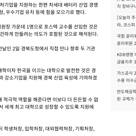
처기업을 지원하는 한편 차세대 배터리 산업 경쟁
지 장바구
성, 우수기업 유치 등에 힘을 모으기로 했다.
[오늘의 주
라, 코스피
원장 가운데 1명으로 포스텍 교수를 선임한 것은
건하게 만들려는 의도가 포함된 것으로 해석된다.
국힘 윤리위
윤리위원 
전날인 2일 경북도청에서 직접 만나 향후 두 기관
KDB생명
금융지주 
대학이자 한국을 이끄는 대학으로 발전한 것은 경
가스공사 2
과 강소기업을 지원해 경북 산업 육성에 기여하겠
수용 미수금
반도체공학
 적극적 역할을 해준다면 이보다 더 든든할 수 없
된 규제가 
서 세계 최고 대학으로 성장할 수 있도록 지원에
 뒤 학생처장, 입학처장, 대외협력처장, 기획처장,