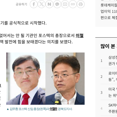
공유하기
롯데케미칼
업이익 11
편으로 체
임기를 공식적으로 시작했다.
에 없어서는 안 될 기관인 포스텍의 총장으로서
이철
역 발전에 힘을 보태겠다는 의지를 보였다.
많이 본
삼성전
1
권가 
로이터
2
동",
표
미국 
만
3
는 위
있
는
SK하
4
이철우
▲ 김무환 포스텍 신임 총장(왼쪽)과
경북도지사.
주환원