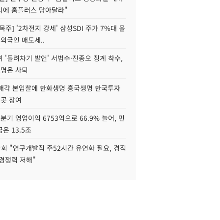
니에 홈플러스 담아달라"
목주] '2차전지 강세' 삼성SDI 주가 7%대 올
 외국인 매도세..
 '돌려차기 발언' 서범수·진종오 징계 착수,
2명은 사퇴
 매각 본입찰에 한화생명 흥국생명 한국투자
3곳 참여
분기 영업이익 6753억으로 66.9% 늘어, 민
은 13.5조
회 "연구개발직 주52시간 유연화 필요, 경직
경쟁력 저해"