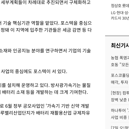
등 세부계획들이 차례대로 추진되면서 구체화하고
정상호 롯데
LG·현대·삼
장
카드사 30년
 기술 핵심기관 역할을 맡았다. 포스텍을 중심으
에 '초집중' 
정돼 이 지역에 입주한 기관들은 세금 감면 등 다
최신기
 신소재와 인공지능 분야를 연구하면서 기업의 기술
농협 폭염과
호동 "모든
 사업의 중심에도 포스텍이 서 있다.
포스코홀딩
매각, 투자
기를 설치해 운영하고 있다. 방사광가속기는 물질
 배터리 소재 등을 개발하는 데 크게 기여한다.
[현장] 컴
장벽 낮춘 
 6월 정부 공모사업인 ‘가속기 기반 신약 개발
하나투어 '
·블루밸리산업단지가 배터리 재활용산업 규제자유
사업 비중 
[7일 오!