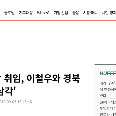
글로벌
기후대응
Who Is?
기업·산업
금융
시장·머니
시민·경
HUFF
 취임, 이철우와 경북
매각 '7수
삼각'
에 한화생
냈다
019-09-03 13:48:46
SK하이닉스
투입한다 :
인프라 시