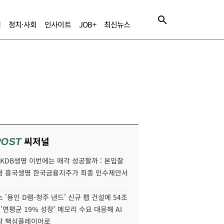
제
정치·사회
인사이트
JOB+
최신뉴스
씨저널
POST
' KDB생명 이번에는 매각 성공할까 : 본입찰
명 흥국생명 한국금융지주가 최종 인수제안서
 '용인 D램-청주 낸드' 신규 팹 건설에 54조
 '연평균 19% 성장' 메모리 수요 대응해 AI
장 핵심플레이어로