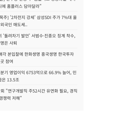
니에 홈플러스 담아달라"
목주] '2차전지 강세' 삼성SDI 주가 7%대 올
 외국인 매도세..
 '돌려차기 발언' 서범수·진종오 징계 착수,
2명은 사퇴
 매각 본입찰에 한화생명 흥국생명 한국투자
3곳 참여
분기 영업이익 6753억으로 66.9% 늘어, 민
은 13.5조
회 "연구개발직 주52시간 유연화 필요, 경직
경쟁력 저해"