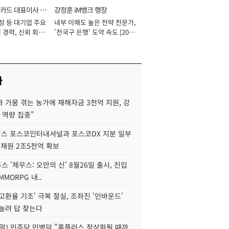
카드 대표이사 사
강정훈 iM뱅크 행장
성 등 대기업 주요
내부 이해도 높은 전략 전문가,
 경력, 신뢰 회복
'전국구 은행' 도약 속도 [2026
[2026년]
년]
사
 가뭄 겪는 농가에 재해자금 3천억 지원, 강
 역량 집중"
스 포스코인터내셔널과 포스코DX 지분 일부
 재원 2조5천억 확보
투스 '제우스: 오만의 신' 8월26일 출시, 진입
MMORPG 내..
고환율 기조' 극복 절실, 조좌진 '인바운드'
늘려 답 찾는다
정말] 민주당 민병덕 "홈플러스 정상화될 때까