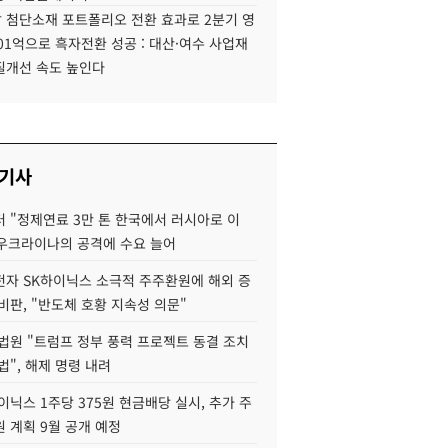
 첨단소재 포트폴리오 전환 효과로 2분기 영
01억으로 흑자전환 성공 : 대산·여수 사업재
질개선 속도 높인다
 기사
 "정제연료 3만 톤 한국에서 러시아로 이
 우크라이나의 공격에 수요 늘어
자 SK하이닉스 소극적 주주환원에 해외 증
비판, "반도체 호황 지속성 의문"
법원 "트럼프 정부 풍력 프로젝트 동결 조치
법", 해제 명령 내려
이닉스 1주당 375원 현금배당 실시, 추가 주
 계획 9월 공개 예정