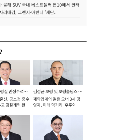
 올해 SUV 국내 베스트셀러 톱10에서 싼타
자리매김, 그랜저·아반떼 '세단..
?
통령실 민정수석비
김정균 보령 및 보령홀딩스 대
 출신, 공소청·중수
제약업계의 젊은 오너 3세 경
표이사 사장
두고 검찰개혁 완수
영자, 미래 먹거리 '우주와 헬
년]
스케어' 공들여 [2026년]