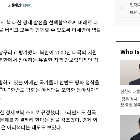
현대차
문재인
▲
대통령.
5
페만 
정
서 핵 대신 경제 발전을 선택함으로써 미래로 나
을 버리고 모두와 함께할 수 있도록 아세안이 역할
Who Is
구라고 평가했다. 북한이 2000년 태국의 지원
북한에서 참여하는 유일한 지역 안보협의체인 점
립하고 있는 아세안 국가들이 한반도 평화 정착을
”며 “한반도 평화는 아세안을 포함한 동아시아의
한찬식 대
.
'정통 검사'
서관
청 출범 앞
맡아 [2026
한 경제보복 조치로 규정했다. 그러면서도 한국
문제를 해결하려 한다는 점을 강조했다. 경제 외
일은 어리석다는 태도도 보였다.