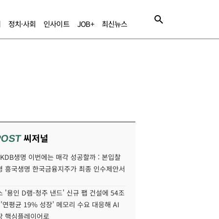
제
정치·사회
인사이트
JOB+
최신뉴스
씨저널
POST
' KDB생명 이번에는 매각 성공할까 : 본입찰
명 흥국생명 한국금융지주가 최종 인수제안서
 '용인 D램-청주 낸드' 신규 팹 건설에 54조
 '연평균 19% 성장' 메모리 수요 대응해 AI
장 핵심플레이어로