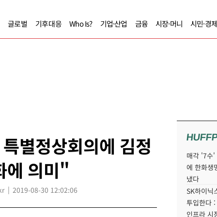
글로벌
기후대응
Who Is?
기업·산업
금융
시장·머니
시민·경
HUFF
안 특별정상회의에 김정
매각 '7수
화에 의미"
에 한화생
냈다
kr
2019-08-30 12:02:06
SK하이닉스
투입한다 :
인프라 시