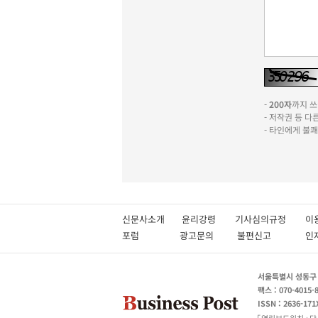
-
200자
까지 쓰실
- 저작권 등 
- 타인에게 불
신문사소개
윤리강령
기사심의규정
이
포럼
광고문의
불편신고
서울특별시 성동구 성
팩스 : 070-4015-
ISSN : 2636-171
열린보도원칙
당