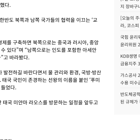
말했다.
지 장바구
[오늘의 주
한반도 북쪽과 남쪽 국가들의 협력을 이끄는 ‘교
라, 코스피
국힘 윤리위
경제를 구축하면 북쪽으로는 중국과 러시아, 중앙
윤리위원 
 수 있다”며 “남쪽으로는 인도를 포함한 아세안
KDB생명
다”고 바라봤다.
금융지주 
가 발전하길 바란다면서 물 관리와 환경, 국방·방산
가스공사 2
 태국 국민이 존경하는 선왕의 이름을 붙인 ‘푸미
수용 미수금
 들었다.
반도체공학
동안 태국 미얀마 라오스를 방문하는 일정을 앞두고
된 규제가 