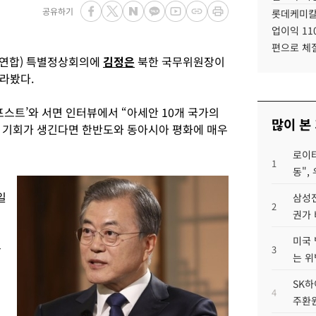
공유하기
롯데케미칼
업이익 11
편으로 체
연합) 특별정상회의에
김정은
북한 국무위원장이
바라봤다.
포스트’와 서면 인터뷰에서 “아세안 10개 국가의
많이 본
 기회가 생긴다면 한반도와 동아시아 평화에 매우
로이터
1
동",
일
삼성전
2
권가 
미국 
는
3
는 위
SK하
4
주환원