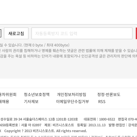
 수 있습니다. (현재 0 byte / 최대 400byte)
다른 사람의 권리를 침해하거나 명예를 훼손하는 댓글은 관련 법률에 의해 제재를 받을 수 있습니
쾌감을 주는 욕설 등 비하하는 단어가 내용에 포함되거나 인신공격성 글은 관리자의 판단에 의해
용자위원회
청소년보호정책
개인정보처리방침
정정·반론보도
인재채용
기사제보
이메일무단수집거부
RSS
수일로 39-34 서울숲더스페이스 12층 1201호-1203호
대표전화 : 1800-6522
편집국 070-4
8658
등록번호 : 서울 아 02897
제호: 비즈니스포스트
등록일: 2013.11.13
발행·편집인 : 강석
X
Copyright ? 2013 비즈니스포스트. All rights reserved.
 매체는 독자와 취재원 등 뉴스이용자의 권리 보장을 위해 반론이나 정정보도, 추후보도를 요청할 수 