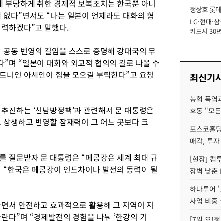
에 부당하게 취한 경제적 보복조치는 한국뿐 아니
정상호 롯데
에 없다”면서도 “나는 일본이 언제라도 대화의 협
LG·현대·삼
장
협력하겠다”고 말했다.
카드사 30년
에 '초집중' 
 공동 번영의 길임을 스스로 증명해 강대국의 무
”며 “일본이 대화와 외교적 협의의 길로 나올 수
트너인 아세안이 힘을 모으길 부탁한다”고 요청
최신기
농협 폭염과
 추진하는 ‘신남방정책’과 관련해서 문 대통령은
호동 "모든
 상생하고 번영할 잠재력이 그 어느 곳보다 크
포스코홀딩
매각, 투자
를 질문받자 문 대통령은 “메콩강은 세계 최대 규
[현장] 컴
 “한국은 메콩강이 인도차이나 발전의 동력이 될
장벽 낮춘 
하나투어 '
사업 비중 
면서 안전하고 효과적으로 활용해 그 지역이 지
란다”며 “경제발전의 경험을 나눠 ‘한강의 기
[7일 오!