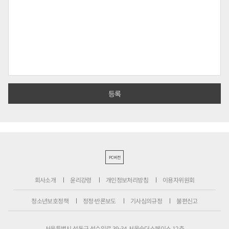
PC버전
회사소개
윤리강령
개인정보처리방침
이용자위원회
청소년보호정책
정정·반론보도
기사심의규정
불편신고
서울특별시 성동구 성수일로 39-34 서울숲더스페이스 12층