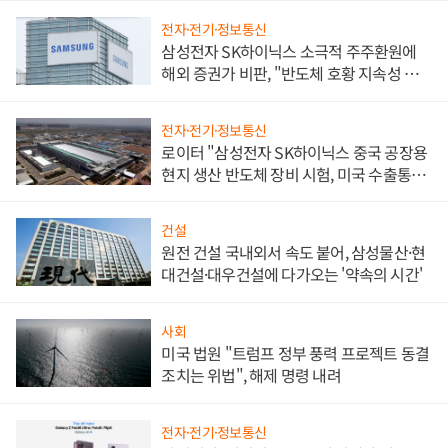
전자·전기·정보통신
삼성전자 SK하이닉스 소극적 주주환원에
해외 증권가 비판, "반도체 호황 지속성 의
문"
전자·전기·정보통신
로이터 "삼성전자 SK하이닉스 중국 공장용
현지 생산 반도체 장비 시험, 미국 수출통제
대비"
건설
원전 건설 국내외서 속도 붙어, 삼성물산·현
대건설·대우건설에 다가오는 '약속의 시간'
사회
미국 법원 "트럼프 정부 풍력 프로젝트 동결
조치는 위법", 해제 명령 내려
전자·전기·정보통신