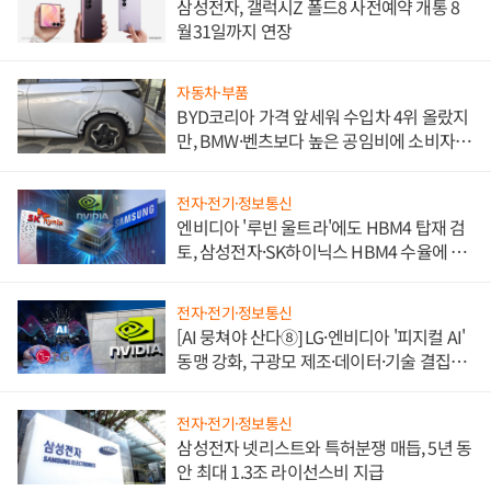
삼성전자, 갤럭시Z 폴드8 사전예약 개통 8
월31일까지 연장
자동차·부품
BYD코리아 가격 앞세워 수입차 4위 올랐지
만, BMW·벤츠보다 높은 공임비에 소비자
불만 폭발
전자·전기·정보통신
엔비디아 '루빈 울트라'에도 HBM4 탑재 검
토, 삼성전자·SK하이닉스 HBM4 수율에 주
도권 갈린다
전자·전기·정보통신
[AI 뭉쳐야 산다⑧] LG·엔비디아 '피지컬 AI'
동맹 강화, 구광모 제조·데이터·기술 결집
해 종합 로보틱스 기업으로
전자·전기·정보통신
삼성전자 넷리스트와 특허분쟁 매듭, 5년 동
안 최대 1.3조 라이선스비 지급