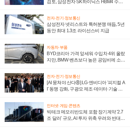
검토, 삼성전자·SK하이닉스 HBM4 수율
에 주도권 갈린다
전자·전기·정보통신
삼성전자 넷리스트와 특허분쟁 매듭, 5년
동안 최대 1.3조 라이선스비 지급
자동차·부품
BYD코리아 가격 앞세워 수입차 4위 올랐
지만, BMW·벤츠보다 높은 공임비에 소비
자 불만 폭발
전자·전기·정보통신
[AI 뭉쳐야 산다⑧] LG·엔비디아 '피지컬 A
I' 동맹 강화, 구광모 제조·데이터·기술 결
집해 종합 로보틱스 기업으로
인터넷·게임·콘텐츠
빅테크 메모리반도체 포함 장기계약 '2.7
조 달러' 규모, AI 투자 위축 우려와 반대
신호