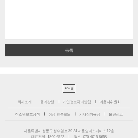
PC버전
회사소개
윤리강령
개인정보처리방침
이용자위원회
청소년보호정책
정정·반론보도
기사심의규정
불편신고
서울특별시 성동구 성수일로 39-34 서울숲더스페이스 12층
대표전화 : 1800-6522
팩스 : 070-4015-8658