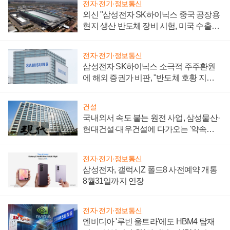
전자·전기·정보통신
외신 "삼성전자 SK하이닉스 중국 공장용
현지 생산 반도체 장비 시험, 미국 수출통
제 대비"
전자·전기·정보통신
삼성전자 SK하이닉스 소극적 주주환원
에 해외 증권가 비판, "반도체 호황 지속
성 의문"
건설
국내외서 속도 붙는 원전 사업, 삼성물산·
현대건설·대우건설에 다가오는 '약속의
시간'
전자·전기·정보통신
삼성전자, 갤럭시Z 폴드8 사전예약 개통
8월31일까지 연장
전자·전기·정보통신
엔비디아 '루빈 울트라'에도 HBM4 탑재