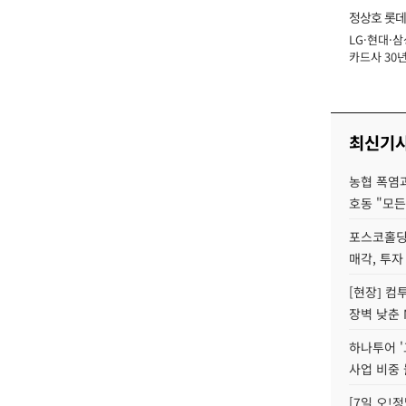
정상호 롯데
LG·현대·삼
장
카드사 30년
에 '초집중' 
최신기
농협 폭염과
호동 "모든
포스코홀딩
매각, 투자
[현장] 컴
장벽 낮춘 
하나투어 '
사업 비중 
[7일 오!