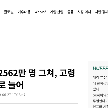
글로벌
기후대응
Who Is?
기업·산업
금융
시장·머니
시민·경
HUFF
2562만 명 그쳐, 고령
매각 '7수
로 늘어
에 한화생
냈다
9-06-27 17:13:47
SK하이닉스
투입한다 :
인프라 시