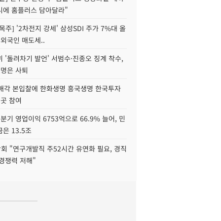
니에 홈플러스 담아달라"
목주] '2차전지 강세' 삼성SDI 주가 7%대 올
 외국인 매도세..
 '돌려차기 발언' 서범수·진종오 징계 착수,
2명은 사퇴
 매각 본입찰에 한화생명 흥국생명 한국투자
3곳 참여
분기 영업이익 6753억으로 66.9% 늘어, 민
은 13.5조
회 "연구개발직 주52시간 유연화 필요, 경직
경쟁력 저해"