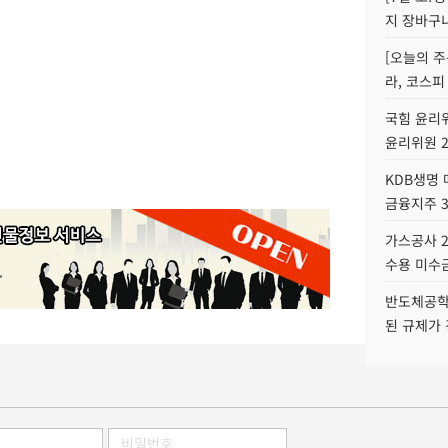
지 장바구
[오늘의 주
라, 코스피
국힘 윤리위
윤리위원 
KDB생명
금융지주 
가스공사 2
수용 미수금
반도체공학
된 규제가 