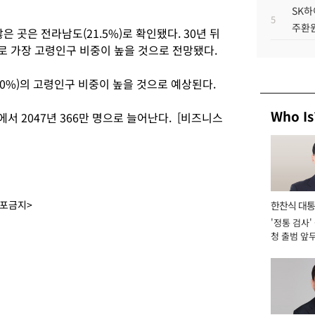
SK하
5
주환원
은 곳은 전라남도(21.5%)로 확인됐다. 30년 뒤
로 가장 고령인구 비중이 높을 것으로 전망됐다.
5.0%)의 고령인구 비중이 높을 것으로 예상된다.
Who Is
에서 2047년 366만 명으로 늘어난다. [비즈니스
배포금지>
한찬식 대
'정통 검사'
서관
청 출범 앞
맡아 [2026