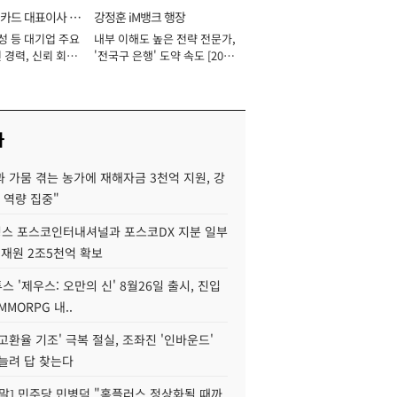
카드 대표이사 사
강정훈 iM뱅크 행장
성 등 대기업 주요
내부 이해도 높은 전략 전문가,
 경력, 신뢰 회복
'전국구 은행' 도약 속도 [2026
[2026년]
년]
사
 가뭄 겪는 농가에 재해자금 3천억 지원, 강
 역량 집중"
스 포스코인터내셔널과 포스코DX 지분 일부
 재원 2조5천억 확보
투스 '제우스: 오만의 신' 8월26일 출시, 진입
MMORPG 내..
고환율 기조' 극복 절실, 조좌진 '인바운드'
늘려 답 찾는다
정말] 민주당 민병덕 "홈플러스 정상화될 때까