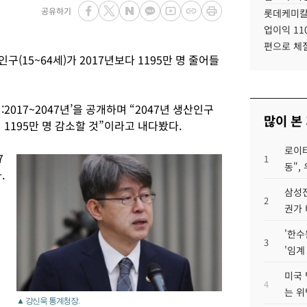
공유하기
롯데케미칼
업이익 11
편으로 체
(15~64세)가 2017년보다 1195만 명 줄어들
2017~2047년’을 공개하며 “2047년 생산인구
많이 본
서 1195만 명 감소할 것”이라고 내다봤다.
로이터
7
1
동",
.
삼성전
2
권가 
'한수
3
'임계
미국 
4
증
는 위
▲ 강신욱 통계청장.