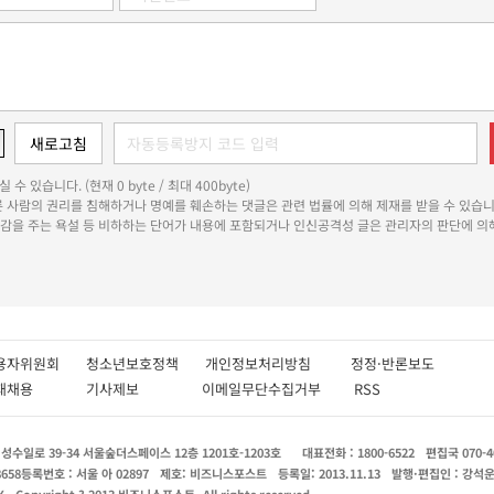
 수 있습니다. (현재 0 byte / 최대 400byte)
다른 사람의 권리를 침해하거나 명예를 훼손하는 댓글은 관련 법률에 의해 제재를 받을 수 있습니
쾌감을 주는 욕설 등 비하하는 단어가 내용에 포함되거나 인신공격성 글은 관리자의 판단에 의해
용자위원회
청소년보호정책
개인정보처리방침
정정·반론보도
인재채용
기사제보
이메일무단수집거부
RSS
수일로 39-34 서울숲더스페이스 12층 1201호-1203호
대표전화 : 1800-6522
편집국 070-4
8658
등록번호 : 서울 아 02897
제호: 비즈니스포스트
등록일: 2013.11.13
발행·편집인 : 강석
X
Copyright ? 2013 비즈니스포스트. All rights reserved.