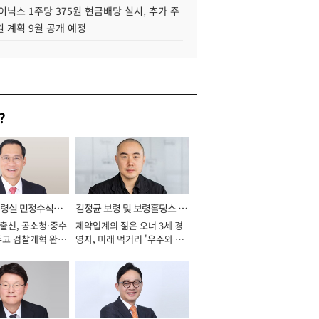
이닉스 1주당 375원 현금배당 실시, 추가 주
 계획 9월 공개 예정
?
통령실 민정수석비
김정균 보령 및 보령홀딩스 대
 출신, 공소청·중수
제약업계의 젊은 오너 3세 경
표이사 사장
두고 검찰개혁 완수
영자, 미래 먹거리 '우주와 헬
년]
스케어' 공들여 [2026년]