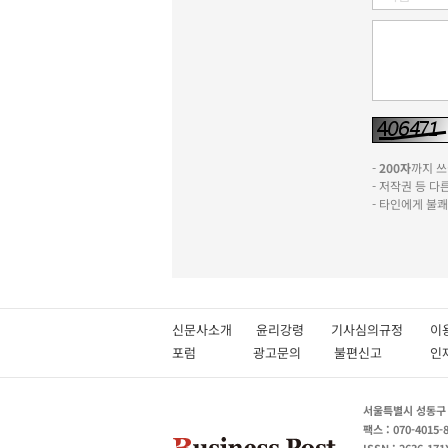
-
200자
까지 쓰실
- 저작권 등 
- 타인에게 불
신문사소개
윤리강령
기사심의규정
이
포럼
광고문의
불편신고
서울특별시 성동구 성
팩스 : 070-4015-
ISSN : 2636-171