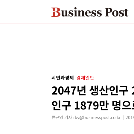
시민과경제
경제일반
2047년 생산인구 
인구 1879만 명으
류근영 기자 rky@businesspost.co.kr
201