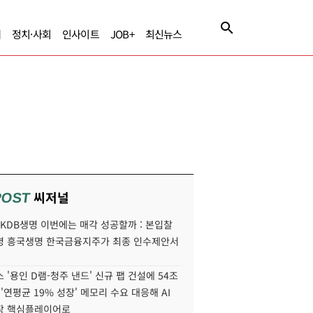
제
정치·사회
인사이트
JOB+
최신뉴스
씨저널
POST
' KDB생명 이번에는 매각 성공할까 : 본입찰
명 흥국생명 한국금융지주가 최종 인수제안서
 '용인 D램-청주 낸드' 신규 팹 건설에 54조
 '연평균 19% 성장' 메모리 수요 대응해 AI
장 핵심플레이어로