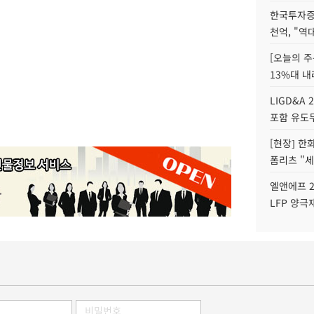
한국투자증
천억, "역
[오늘의 주
13%대 내
LIGD&A 
포함 유도무
[현장] 한
폼리츠 "세
엘앤에프 2
LFP 양극