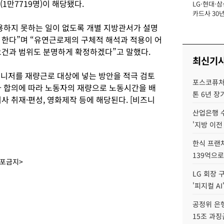
%(1만7719명)이 해당됐다.
LG·현대·삼
장
카드사 30년
뢰 회복에 
용하지 못하는 일이 없도록 개별 지방관서가 설명
제재 '부담' 
 한다”며 “유연근로제의 구체적 해석과 적용이 어
요건과 범위도 분명하게 확정하겠다”고 말했다.
최신기
니저를 재량근로 대상에 넣는 방안을 적극 검토
포스코퓨처엠
사 합의에 따라 노동자의 재량으로 노동시간을 배
톤 6년 장
사 취재·편성, 영화제작 등에 해당된다. [비즈니
산업은행 
'지방 이전
한식 프랜
139억으로
배포금지>
LG 회장 
'피지컬 AI
공정위 은행
15조 과징