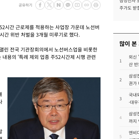
삼성전자 
공유하기
주가도 받칠
52시간 근로제를 적용하는 사업장 가운데 노선버
시간 위반 처벌을 3개월 미루기로 했다.
많이 본
 열린 전국 기관장회의에서 노선버스업을 비롯한
내용의 ‘특례 제외 업종 주52시간제 시행 관련
외신 
1
산 반
삼성전
2
권가 
개
국내외
3
사
·대우
시
삼성전
4
까지
말
엔비디
5
했