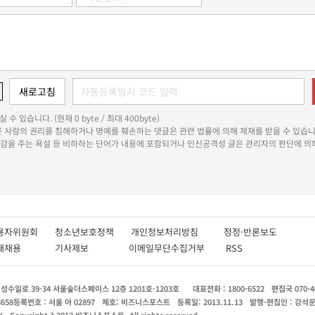
 수 있습니다. (현재 0 byte / 최대 400byte)
다른 사람의 권리를 침해하거나 명예를 훼손하는 댓글은 관련 법률에 의해 제재를 받을 수 있습니
쾌감을 주는 욕설 등 비하하는 단어가 내용에 포함되거나 인신공격성 글은 관리자의 판단에 의해
용자위원회
청소년보호정책
개인정보처리방침
정정·반론보도
인재채용
기사제보
이메일무단수집거부
RSS
수일로 39-34 서울숲더스페이스 12층 1201호-1203호
대표전화 : 1800-6522
편집국 070-4
8658
등록번호 : 서울 아 02897
제호: 비즈니스포스트
등록일: 2013.11.13
발행·편집인 : 강석
X
Copyright ? 2013 비즈니스포스트. All rights reserved.