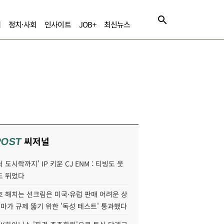
제
정치·사회
인사이트
JOB+
최신뉴스
씨저널
POST
 도시락까지' IP 키운 CJ ENM : 티빙도 웃
도 뛰었다
호 해치는 선크림은 미국·유럽 판매 어려운 상
콜마가 규제 뚫기 위한 '독성 테스트' 통과했다