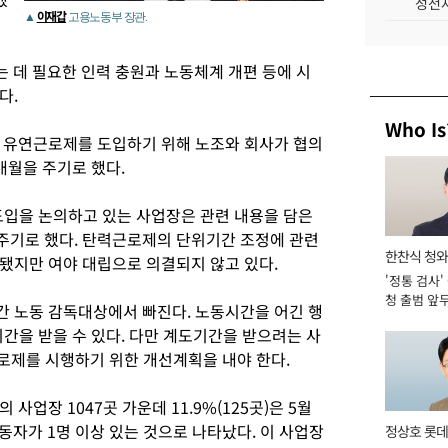
성전자
이재갑
▲
고용노동부 장관.
 데 필요한 인력 충원과 노동체계 개편 등에 시
다.
Who Is
 유연근로제를 도입하기 위해 노조와 회사가 협의
개월을 주기로 했다.
입을 논의하고 있는 사업장은 관련 내용을 담은
주기로 했다. 탄력근로제의 단위기간 조정에 관련
한찬식 청
됐지만 여야 대립으로 의결되지 않고 있다.
'정통 검사'
관
청 출범 앞
 노동 감독대상에서 빠진다. 노동시간을 어긴 행
맡아 [2026
간을 받을 수 있다. 다만 계도기간을 받으려는 사
근로제를 시행하기 위한 개선계획을 내야 한다.
사업장 1047곳 가운데 11.9%(125곳)은 5월
자가 1명 이상 있는 것으로 나타났다. 이 사업장
정상호 롯데