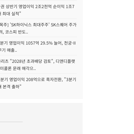
권 상반기 영업이익 2조2천억 순이익 1조7
대 최대 실적"
목주] 'SK하이닉스 최대주주' SK스퀘어 주가
려, 코스피 반도..
2분기 영업이익 1057억 29.5% 늘어, 천궁-II
기 매출..
화리츠 "2028년 초과배당 검토", 디앤디플랫
미콜론 문래 매각으..
분기 영업이익 208억으로 흑자전환, "3분기
재 본격 출하"