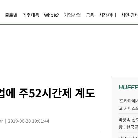
글로벌
기후대응
Who Is?
기업·산업
금융
시장·머니
시민·경
HUFF
업에 주52시간제 계도
'드라마에서
고 커머스
바닷속 산
kr
2019-06-20 19:01:44
황 : 한국