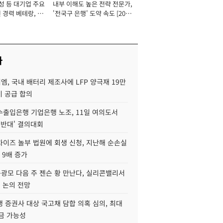
성 등 대기업 주요
내부 이해도 높은 전략 전문가,
 경력 베테랑, 신
'전국구 은행' 도약 속도 [2026
'초집중' 영업정지
년]
[2026년]
사
, 국내 배터리 제조사에 LFP 양극재 19만
기 공급 합의
수출입은행 기업은행 노조, 11일 여의도서
 반대' 결의대회
차이즈 놀부 법원에 회생 신청, 지난해 순손실
 9배 증가
구광모 다음 주 젠슨 황 만난다, 실리콘밸리서
' 논의 전망
 증권사 대상 국고채 담합 의혹 심의, 최대
금 가능성