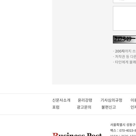
-
200자
까지 쓰실
- 저작권 등 
- 타인에게 불
신문사소개
윤리강령
기사심의규정
이
포럼
광고문의
불편신고
서울특별시 성동구 성
팩스 : 070-4015-
ISSN : 2636-171