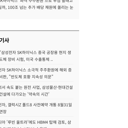
SK하이닉스 '파격 주주환원'으로 투심 달래고
까, 100조 넘는 추가 배당 재원에 쏠리는 눈
 기사
"삼성전자 SK하이닉스 중국 공장용 현지 생
도체 장비 시험, 미국 수출통제 ..
자 SK하이닉스 소극적 주주환원에 해외 증
비판, "반도체 호황 지속성 의문"
서 속도 붙는 원전 사업, 삼성물산·현대건설
건설에 다가오는 '약속의 시간'
자, 갤럭시Z 폴드8 사전예약 개통 8월31일
 연장
아 '루빈 울트라'에도 HBM4 탑재 검토, 삼