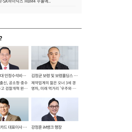
·SK하이닉스 HBM4 수율에..
?
와대 민정수석비서
김정균 보령 및 보령홀딩스 대
 출신, 공소청·중수
제약업계의 젊은 오너 3세 경
표이사 사장
두고 검찰개혁 완수
영자, 미래 먹거리 '우주와 헬
년]
스케어' 공들여 [2026년]
카드 대표이사 사
강정훈 iM뱅크 행장