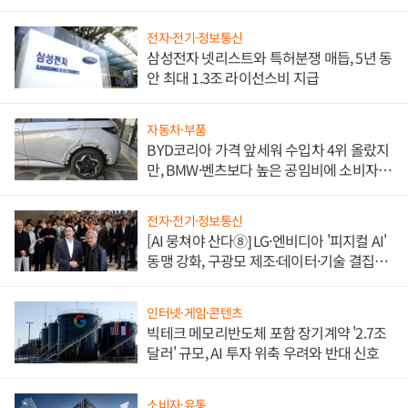
도권 갈린다
전자·전기·정보통신
삼성전자 넷리스트와 특허분쟁 매듭, 5년 동
안 최대 1.3조 라이선스비 지급
자동차·부품
BYD코리아 가격 앞세워 수입차 4위 올랐지
만, BMW·벤츠보다 높은 공임비에 소비자
불만 폭발
전자·전기·정보통신
[AI 뭉쳐야 산다⑧] LG·엔비디아 '피지컬 AI'
동맹 강화, 구광모 제조·데이터·기술 결집
해 종합 로보틱스 기업으로
인터넷·게임·콘텐츠
빅테크 메모리반도체 포함 장기계약 '2.7조
달러' 규모, AI 투자 위축 우려와 반대 신호
소비자·유통