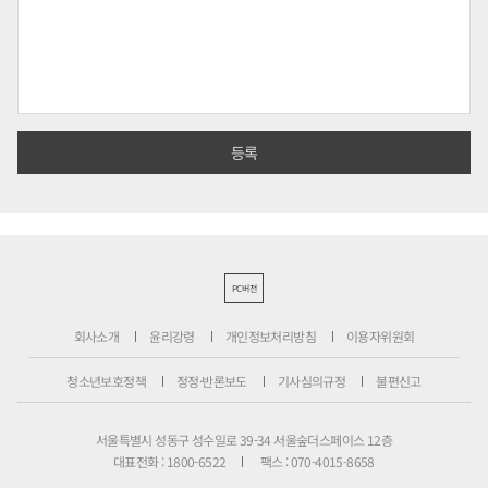
PC버전
회사소개
윤리강령
개인정보처리방침
이용자위원회
청소년보호정책
정정·반론보도
기사심의규정
불편신고
서울특별시 성동구 성수일로 39-34 서울숲더스페이스 12층
대표전화 : 1800-6522
팩스 : 070-4015-8658