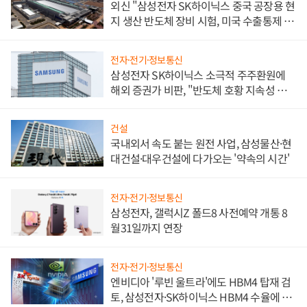
외신 "삼성전자 SK하이닉스 중국 공장용 현
지 생산 반도체 장비 시험, 미국 수출통제 대
비"
전자·전기·정보통신
삼성전자 SK하이닉스 소극적 주주환원에
해외 증권가 비판, "반도체 호황 지속성 의
문"
건설
국내외서 속도 붙는 원전 사업, 삼성물산·현
대건설·대우건설에 다가오는 '약속의 시간'
전자·전기·정보통신
삼성전자, 갤럭시Z 폴드8 사전예약 개통 8
월31일까지 연장
전자·전기·정보통신
엔비디아 '루빈 울트라'에도 HBM4 탑재 검
토, 삼성전자·SK하이닉스 HBM4 수율에 주