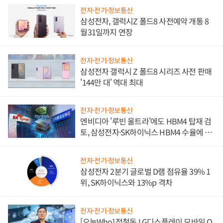
전자·전기·정보통신
삼성전자, 갤럭시Z 폴드8 사전예약 개통 8
월31일까지 연장
전자·전기·정보통신
삼성전자 갤럭시 Z 폴드8 시리즈 사전 판매
'144만 대' 역대 최대
전자·전기·정보통신
엔비디아 '루빈 울트라'에도 HBM4 탑재 검
토, 삼성전자·SK하이닉스 HBM4 수율에 주
도권 갈린다
전자·전기·정보통신
삼성전자 2분기 글로벌 D램 점유율 39% 1
위, SK하이닉스와 13%p 격차
전자·전기·정보통신
[오늘Who] 정철동 LG디스플레이 모바일 O