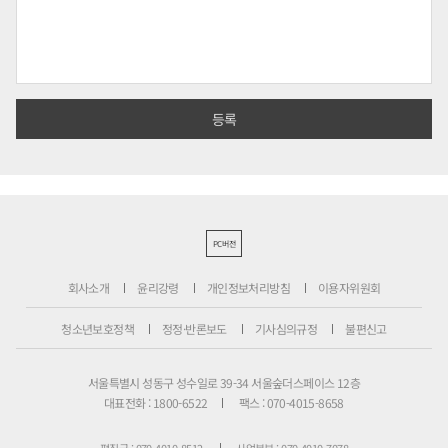
PC버전
회사소개
윤리강령
개인정보처리방침
이용자위원회
청소년보호정책
정정·반론보도
기사심의규정
불편신고
서울특별시 성동구 성수일로 39-34 서울숲더스페이스 12층
대표전화 : 1800-6522
팩스 : 070-4015-8658