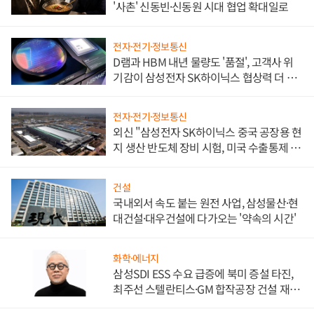
'사촌' 신동빈·신동원 시대 협업 확대일로
전자·전기·정보통신
D램과 HBM 내년 물량도 '품절', 고객사 위
기감이 삼성전자 SK하이닉스 협상력 더 키
워
전자·전기·정보통신
외신 "삼성전자 SK하이닉스 중국 공장용 현
지 생산 반도체 장비 시험, 미국 수출통제 대
비"
건설
국내외서 속도 붙는 원전 사업, 삼성물산·현
대건설·대우건설에 다가오는 '약속의 시간'
화학·에너지
삼성SDI ESS 수요 급증에 북미 증설 타진,
최주선 스텔란티스·GM 합작공장 건설 재추
진하나