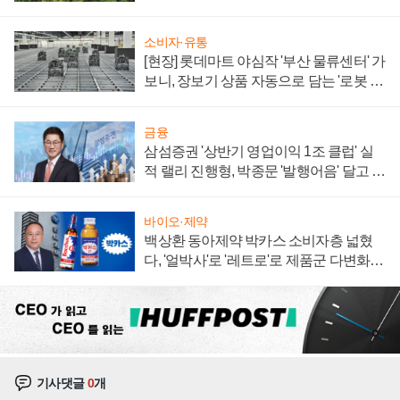
져
소비자·유통
[현장] 롯데마트 야심작 '부산 물류센터' 가
보니, 장보기 상품 자동으로 담는 '로봇 40
0대' 장관
금융
삼섬증권 '상반기 영업이익 1조 클럽' 실
적 랠리 진행형, 박종문 '발행어음' 달고 연
임 향하나
바이오·제약
백상환 동아제약 박카스 소비자층 넓혔
다, '얼박사'로 '레트로'로 제품군 다변화
주효
기사댓글
0
개