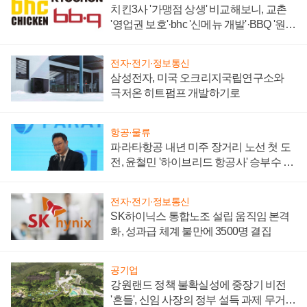
치킨3사 '가맹점 상생' 비교해보니, 교촌
'영업권 보호'·bhc '신메뉴 개발'·BBQ '원가
부담'
전자·전기·정보통신
삼성전자, 미국 오크리지국립연구소와
극저온 히트펌프 개발하기로
항공·물류
파라타항공 내년 미주 장거리 노선 첫 도
전, 윤철민 '하이브리드 항공사' 승부수 통
할까
전자·전기·정보통신
SK하이닉스 통합노조 설립 움직임 본격
화, 성과급 체계 불만에 3500명 결집
공기업
강원랜드 정책 불확실성에 중장기 비전
'흔들', 신임 사장의 정부 설득 과제 무거워