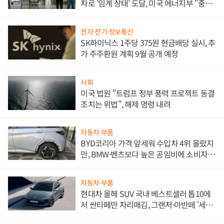
자로 '임계 상태' 도달, 미국 에너지부 "중요
한 이정표"
전자·전기·정보통신
SK하이닉스 1주당 375원 현금배당 실시, 추
가 주주환원 계획 9월 공개 예정
사회
미국 법원 "트럼프 정부 풍력 프로젝트 동결
조치는 위법", 해제 명령 내려
자동차·부품
BYD코리아 가격 앞세워 수입차 4위 올랐지
만, BMW·벤츠보다 높은 공임비에 소비자
불만 폭발
자동차·부품
현대차 올해 SUV 국내 베스트셀러 톱10에
서 싼타페만 자리매김, 그랜저·아반떼 '세단
쌍끌이'로 내수 방어