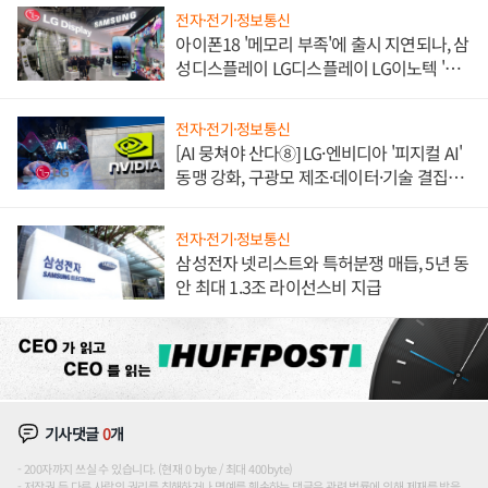
전자·전기·정보통신
아이폰18 '메모리 부족'에 출시 지연되나, 삼
성디스플레이 LG디스플레이 LG이노텍 '탈
애플' 수익 다각화 속도
전자·전기·정보통신
[AI 뭉쳐야 산다⑧] LG·엔비디아 '피지컬 AI'
동맹 강화, 구광모 제조·데이터·기술 결집
해 종합 로보틱스 기업으로
전자·전기·정보통신
삼성전자 넷리스트와 특허분쟁 매듭, 5년 동
안 최대 1.3조 라이선스비 지급
기사댓글
0
개
200자까지 쓰실 수 있습니다. (현재 0 byte / 최대 400byte)
저작권 등 다른 사람의 권리를 침해하거나 명예를 훼손하는 댓글은 관련 법률에 의해 제재를 받을