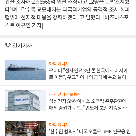
건을 조사해 2조6568억 원을 추징하고 12명을 고발조치했
다”며 “갈수록 교묘해지는 다국적기업의 공격적 조세 회피
행위에 선제적 대응을 강화하겠다”고 말했다. [비즈니스포
스트 이규연 기자]
인기기사
화학·에너지
로이터 "정제연료 3만 톤 한국에서 러시아
로 이동", 우크라이나의 공격에 수요 늘어
전자·전기·정보통신
삼성전자 SK하이닉스 소극적 주주환원에
해외 증권가 비판, "반도체 호황 지속성 의
문"
화학·에너지
'한수원 협력사' 미국 오클로 SMR 연구용 원