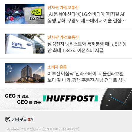
전자·전기·정보통신
[AI 뭉쳐야 산다⑧] LG·엔비디아 '피지컬 AI'
동맹 강화, 구광모 제조·데이터·기술 결집
해 종합 로보틱스 기업으로
전자·전기·정보통신
삼성전자 넷리스트와 특허분쟁 매듭, 5년 동
안 최대 1.3조 라이선스비 지급
소비자·유통
이부진 야심작 '신라스테이' 서울신라호텔
보다 잘 나가, 평택·주문진·해남·건대로 성
장판 더 넓힌다
기사댓글
0
개
200자까지 쓰실 수 있습니다. (현재 0 byte / 최대 400byte)