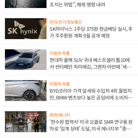
조치는 위법", 해제 명령 내려
전자·전기·정보통신
SK하이닉스 1주당 375원 현금배당 실시, 추
가 주주환원 계획 9월 공개 예정
자동차·부품
현대차 올해 SUV 국내 베스트셀러 톱10에
서 싼타페만 자리매김, 그랜저·아반떼 '세단
쌍끌이'로 내수 방어
자동차·부품
BYD코리아 가격 앞세워 수입차 4위 올랐지
만, BMW·벤츠보다 높은 공임비에 소비자
불만 폭발
화학·에너지
'한수원 협력사' 미국 오클로 SMR 연구용 원
자로 '임계 상태' 도달, 미국 에너지부 "중요
한 이정표"