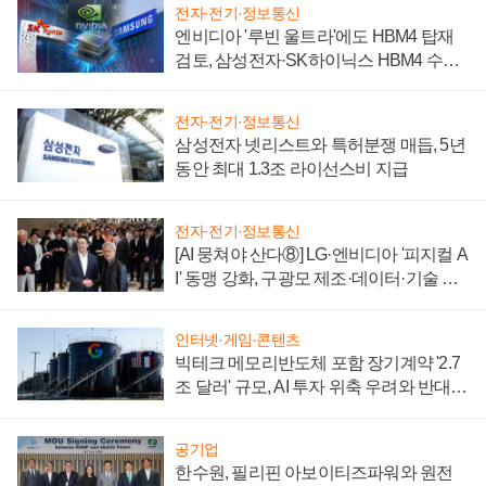
전자·전기·정보통신
엔비디아 '루빈 울트라'에도 HBM4 탑재
검토, 삼성전자·SK하이닉스 HBM4 수율
에 주도권 갈린다
전자·전기·정보통신
삼성전자 넷리스트와 특허분쟁 매듭, 5년
동안 최대 1.3조 라이선스비 지급
전자·전기·정보통신
[AI 뭉쳐야 산다⑧] LG·엔비디아 '피지컬 A
I' 동맹 강화, 구광모 제조·데이터·기술 결
집해 종합 로보틱스 기업으로
인터넷·게임·콘텐츠
빅테크 메모리반도체 포함 장기계약 '2.7
조 달러' 규모, AI 투자 위축 우려와 반대
신호
공기업
한수원, 필리핀 아보이티즈파워와 원전