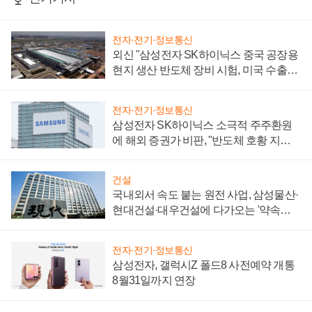
전자·전기·정보통신
외신 "삼성전자 SK하이닉스 중국 공장용
현지 생산 반도체 장비 시험, 미국 수출통
제 대비"
전자·전기·정보통신
삼성전자 SK하이닉스 소극적 주주환원
에 해외 증권가 비판, "반도체 호황 지속
성 의문"
건설
국내외서 속도 붙는 원전 사업, 삼성물산·
현대건설·대우건설에 다가오는 '약속의
시간'
전자·전기·정보통신
삼성전자, 갤럭시Z 폴드8 사전예약 개통
8월31일까지 연장