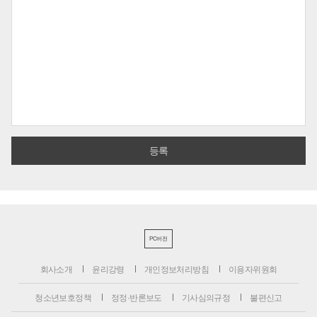
PC버전
회사소개
윤리강령
개인정보처리방침
이용자위원회
청소년보호정책
정정·반론보도
기사심의규정
불편신고