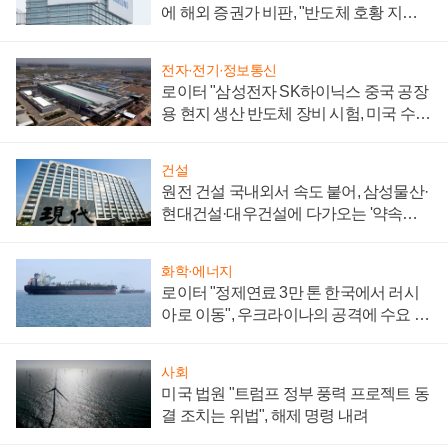
에 해외 증권가 비판, "반도체 호황 지속
성 의문"
전자·전기·정보통신
로이터 "삼성전자 SK하이닉스 중국 공장
용 현지 생산 반도체 장비 시험, 미국 수출
통제 대비"
건설
원전 건설 국내외서 속도 붙어, 삼성물산·
현대건설·대우건설에 다가오는 '약속의
시간'
화학·에너지
로이터 "정제연료 3만 톤 한국에서 러시
아로 이동", 우크라이나의 공격에 수요 늘
어
사회
미국 법원 "트럼프 정부 풍력 프로젝트 동
결 조치는 위법", 해제 명령 내려