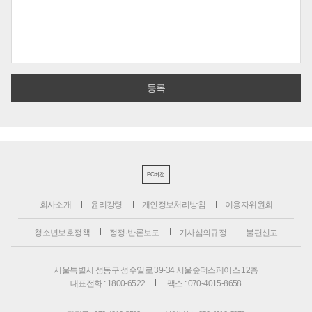
PC버전
회사소개
윤리강령
개인정보처리방침
이용자위원회
청소년보호정책
정정·반론보도
기사심의규정
불편신고
서울특별시 성동구 성수일로 39-34 서울숲더스페이스 12층
대표전화 : 1800-6522
팩스 : 070-4015-8658