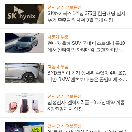
전자·전기·정보통신
SK하이닉스 1주당 375원 현금배당 실시,
추가 주주환원 계획 9월 공개 예정
자동차·부품
현대차 올해 SUV 국내 베스트셀러 톱10
에서 싼타페만 자리매김, 그랜저·아반떼
'세단 쌍끌이'로 내수 방어
자동차·부품
BYD코리아 가격 앞세워 수입차 4위 올랐
지만, BMW·벤츠보다 높은 공임비에 소비
자 불만 폭발
전자·전기·정보통신
삼성전자, 갤럭시Z 폴드8 사전예약 개통
8월31일까지 연장
전자·전기·정보통신