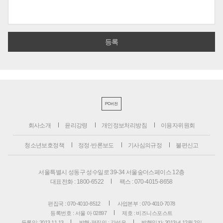
PC버전
회사소개
윤리강령
개인정보처리방침
이용자위원회
청소년보호정책
정정·반론보도
기사심의규정
불편신고
서울특별시 성동구 성수일로 39-34 서울숲더스페이스 12층
대표전화 : 1800-6522
팩스 : 070-4015-8658
편집국 : 070-4010-8512
사업본부 : 070-4010-7078
등록번호 : 서울 아 02897
제호 : 비즈니스포스트
등록일: 2013.11.13
발행·편집인 : 강석운
발행일자: 2013년 12월 2일