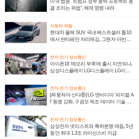
미국 법원 "트럼프 정부 풍력 프로젝트 동
결 조치는 위법", 해제 명령 내려
자동차·부품
현대차 올해 SUV 국내 베스트셀러 톱10
에서 싼타페만 자리매김, 그랜저·아반떼
'세단 쌍끌이'로 내수 방어
전자·전기·정보통신
아이폰18 '메모리 부족'에 출시 지연되나,
삼성디스플레이 LG디스플레이 LG이노
텍 '탈애플' 수익 다각화 속도
전자·전기·정보통신
[AI 뭉쳐야 산다⑧] LG·엔비디아 '피지컬 A
I' 동맹 강화, 구광모 제조·데이터·기술 결
집해 종합 로보틱스 기업으로
전자·전기·정보통신
삼성전자 넷리스트와 특허분쟁 매듭, 5년
동안 최대 1.3조 라이선스비 지급