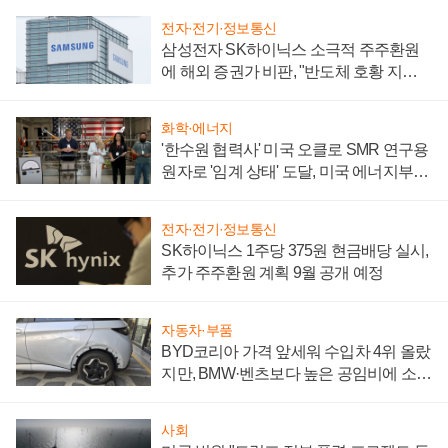
전자·전기·정보통신
삼성전자 SK하이닉스 소극적 주주환원
에 해외 증권가 비판, "반도체 호황 지속
성 의문"
화학·에너지
'한수원 협력사' 미국 오클로 SMR 연구용
원자로 '임계 상태' 도달, 미국 에너지부
"중요한 이정표"
전자·전기·정보통신
SK하이닉스 1주당 375원 현금배당 실시,
추가 주주환원 계획 9월 공개 예정
자동차·부품
BYD코리아 가격 앞세워 수입차 4위 올랐
지만, BMW·벤츠보다 높은 공임비에 소비
자 불만 폭발
사회