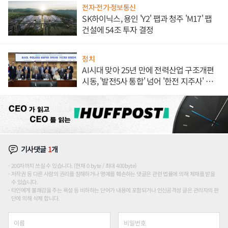
전자·전기·정보통신
SK하이닉스, 용인 'Y2' 팹과 청주 'M17' 팹
건설에 54조 투자 결정
정치
AI시대 맞아 25년 만에 전력산업 구조개편
시동, '발전5사 통합' 넘어 '한전 지주사' 재편
론도
기사댓글
1
개
200자까지 쓰실 수 있습니다. (현재 0 byte / 최대 400byte)
저작권 등 다른 사람의 권리를 침해하거나 명예를 훼손하는 댓글은 관련 법률에 의해 제재를 받을
수 있습니다.
타인에게 불쾌감을 주는 욕설 등 비하하는 단어가 내용에 포함되거나 인신공격성 글은 관리자의 판
단에 의해 삭제 합니다.