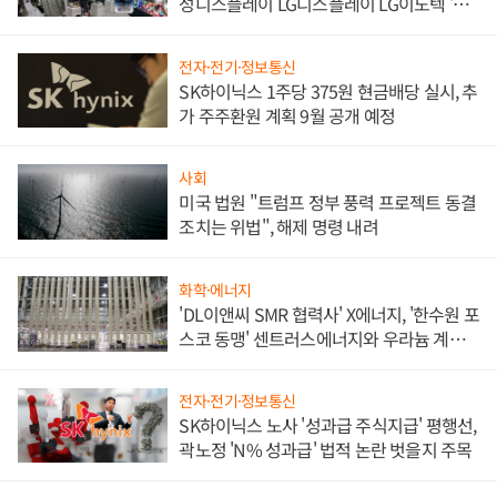
성디스플레이 LG디스플레이 LG이노텍 '탈
애플' 수익 다각화 속도
전자·전기·정보통신
SK하이닉스 1주당 375원 현금배당 실시, 추
가 주주환원 계획 9월 공개 예정
사회
미국 법원 "트럼프 정부 풍력 프로젝트 동결
조치는 위법", 해제 명령 내려
화학·에너지
'DL이앤씨 SMR 협력사' X에너지, '한수원 포
스코 동맹' 센트러스에너지와 우라늄 계약
체결
전자·전기·정보통신
SK하이닉스 노사 '성과급 주식지급' 평행선,
곽노정 'N% 성과급' 법적 논란 벗을지 주목