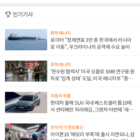
인기기사
화학·에너지
로이터 "정제연료 3만 톤 한국에서 러시아
로 이동", 우크라이나의 공격에 수요 늘어
화학·에너지
'한수원 협력사' 미국 오클로 SMR 연구용 원
자로 '임계 상태' 도달, 미국 에너지부 "중요
한 이정표"
자동차·부품
현대차 올해 SUV 국내 베스트셀러 톱10에
서 싼타페만 자리매김, 그랜저·아반떼 '세단
쌍끌이'로 내수 방어
전자·전기·정보통신
아이폰18 '메모리 부족'에 출시 지연되나, 삼