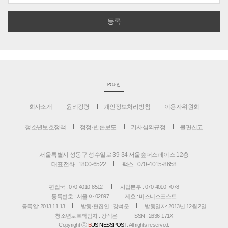
PC버전
회사소개
윤리강령
개인정보처리방침
이용자위원회
청소년보호정책
정정·반론보도
기사심의규정
불편신고
서울특별시 성동구 성수일로 39-34 서울숲더스페이스 12층
대표전화 : 1800-6522
팩스 : 070-4015-8658
편집국 : 070-4010-8512
사업본부 : 070-4010-7078
등록번호 : 서울 아 02897
제호 : 비즈니스포스트
등록일: 2013.11.13
발행·편집인 : 강석운
발행일자: 2013년 12월 2일
청소년보호책임자 : 강석운
ISSN : 2636-171X
Copyright ⓒ
B
USINESSPOST
. All rights reserved.