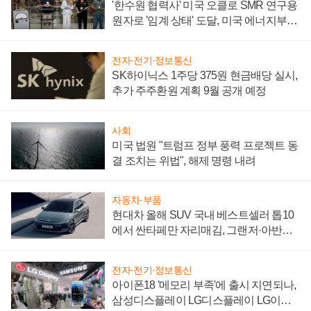
'한수원 협력사' 미국 오클로 SMR 연구용
원자로 '임계 상태' 도달, 미국 에너지부
"중요한 이정표"
전자·전기·정보통신
SK하이닉스 1주당 375원 현금배당 실시,
추가 주주환원 계획 9월 공개 예정
사회
미국 법원 "트럼프 정부 풍력 프로젝트 동
결 조치는 위법", 해제 명령 내려
자동차·부품
현대차 올해 SUV 국내 베스트셀러 톱10
에서 싼타페만 자리매김, 그랜저·아반떼
'세단 쌍끌이'로 내수 방어
전자·전기·정보통신
아이폰18 '메모리 부족'에 출시 지연되나,
삼성디스플레이 LG디스플레이 LG이노