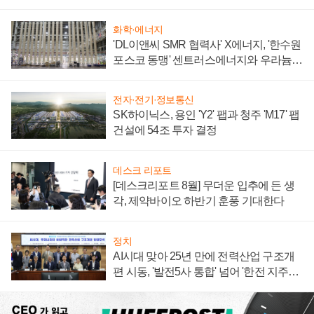
텍 '탈애플' 수익 다각화 속도
화학·에너지
'DL이앤씨 SMR 협력사' X에너지, '한수원
포스코 동맹' 센트러스에너지와 우라늄
계약 체결
전자·전기·정보통신
SK하이닉스, 용인 'Y2' 팹과 청주 'M17' 팹
건설에 54조 투자 결정
데스크 리포트
[데스크리포트 8월] 무더운 입추에 든 생
각, 제약바이오 하반기 훈풍 기대한다
정치
AI시대 맞아 25년 만에 전력산업 구조개
편 시동, '발전5사 통합' 넘어 '한전 지주사'
재편론도