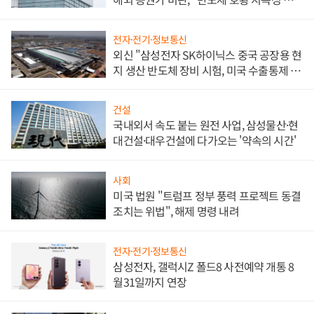
문"
전자·전기·정보통신
외신 "삼성전자 SK하이닉스 중국 공장용 현
지 생산 반도체 장비 시험, 미국 수출통제 대
비"
건설
국내외서 속도 붙는 원전 사업, 삼성물산·현
대건설·대우건설에 다가오는 '약속의 시간'
사회
미국 법원 "트럼프 정부 풍력 프로젝트 동결
조치는 위법", 해제 명령 내려
전자·전기·정보통신
삼성전자, 갤럭시Z 폴드8 사전예약 개통 8
월31일까지 연장