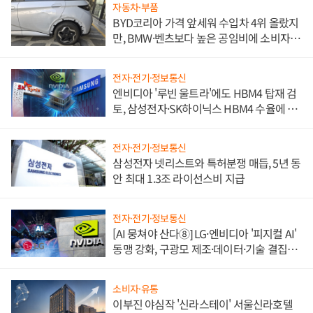
자동차·부품
BYD코리아 가격 앞세워 수입차 4위 올랐지
만, BMW·벤츠보다 높은 공임비에 소비자
불만 폭발
전자·전기·정보통신
엔비디아 '루빈 울트라'에도 HBM4 탑재 검
토, 삼성전자·SK하이닉스 HBM4 수율에 주
도권 갈린다
전자·전기·정보통신
삼성전자 넷리스트와 특허분쟁 매듭, 5년 동
안 최대 1.3조 라이선스비 지급
전자·전기·정보통신
[AI 뭉쳐야 산다⑧] LG·엔비디아 '피지컬 AI'
동맹 강화, 구광모 제조·데이터·기술 결집
해 종합 로보틱스 기업으로
소비자·유통
이부진 야심작 '신라스테이' 서울신라호텔