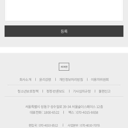
PC버전
회사소개
윤리강령
개인정보처리방침
이용자위원회
청소년보호정책
정정·반론보도
기사심의규정
불편신고
서울특별시 성동구 성수일로 39-34 서울숲더스페이스 12층
대표전화 : 1800-6522
팩스 : 070-4015-8658
편집국 : 070-4010-8512
사업본부 : 070-4010-7078