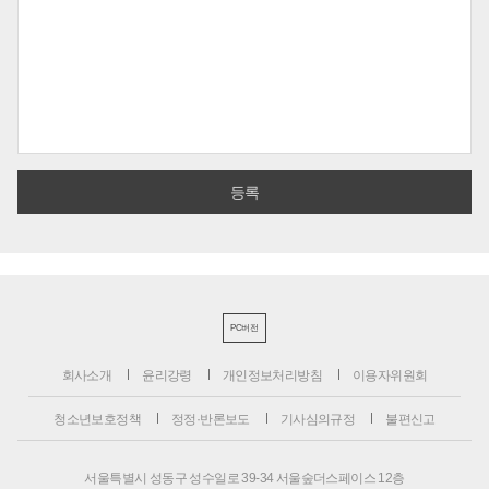
PC버전
회사소개
윤리강령
개인정보처리방침
이용자위원회
청소년보호정책
정정·반론보도
기사심의규정
불편신고
서울특별시 성동구 성수일로 39-34 서울숲더스페이스 12층