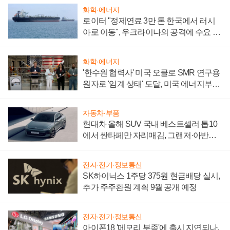
화학·에너지
로이터 "정제연료 3만 톤 한국에서 러시
아로 이동", 우크라이나의 공격에 수요 늘
어
화학·에너지
'한수원 협력사' 미국 오클로 SMR 연구용
원자로 '임계 상태' 도달, 미국 에너지부
"중요한 이정표"
자동차·부품
현대차 올해 SUV 국내 베스트셀러 톱10
에서 싼타페만 자리매김, 그랜저·아반떼
'세단 쌍끌이'로 내수 방어
전자·전기·정보통신
SK하이닉스 1주당 375원 현금배당 실시,
추가 주주환원 계획 9월 공개 예정
전자·전기·정보통신
아이폰18 '메모리 부족'에 출시 지연되나,