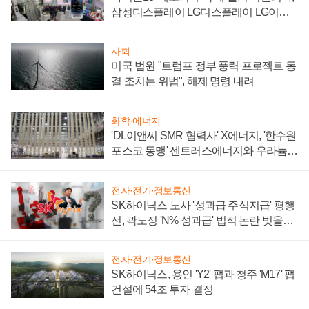
삼성디스플레이 LG디스플레이 LG이노
텍 '탈애플' 수익 다각화 속도
사회
미국 법원 "트럼프 정부 풍력 프로젝트 동
결 조치는 위법", 해제 명령 내려
화학·에너지
'DL이앤씨 SMR 협력사' X에너지, '한수원
포스코 동맹' 센트러스에너지와 우라늄
계약 체결
전자·전기·정보통신
SK하이닉스 노사 '성과급 주식지급' 평행
선, 곽노정 'N% 성과급' 법적 논란 벗을지
주목
전자·전기·정보통신
SK하이닉스, 용인 'Y2' 팹과 청주 'M17' 팹
건설에 54조 투자 결정