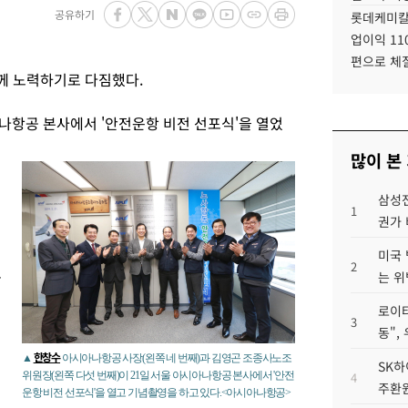
공유하기
롯데케미칼
업이익 11
편으로 체
께 노력하기로 다짐했다.
나항공 본사에서 '안전운항 비전 선포식'을 열었
많이 본
삼성전
1
권가 
미국 
2
은
는 위
로이터
3
동",
한창수
▲
아시아나항공 사장(왼쪽 네 번째)과 김영곤 조종사노조
SK하
위원장(왼쪽 다섯 번째)이 21일 서울 아시아나항공 본사에서 '안전
4
주환원
운항 비전 선포식'을 열고 기념촬영을 하고 있다.<아시아나항공>