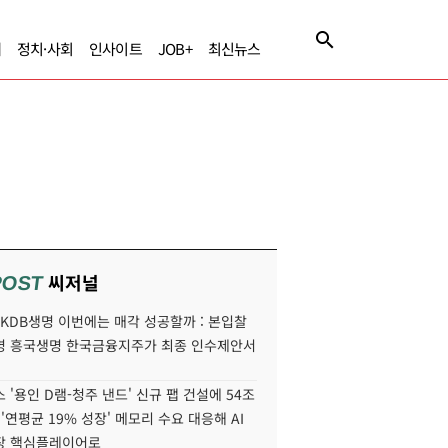
제
정치·사회
인사이트
JOB+
최신뉴스
씨저널
POST
' KDB생명 이번에는 매각 성공할까 : 본입찰
명 흥국생명 한국금융지주가 최종 인수제안서
 '용인 D램-청주 낸드' 신규 팹 건설에 54조
 '연평균 19% 성장' 메모리 수요 대응해 AI
장 핵심플레이어로