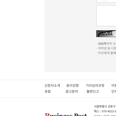
-
200자
까지 쓰실
- 저작권 등 
- 타인에게 불
신문사소개
윤리강령
기사심의규정
이
포럼
광고문의
불편신고
서울특별시 성동구 성
팩스 : 070-4015-
ISSN : 2636-171