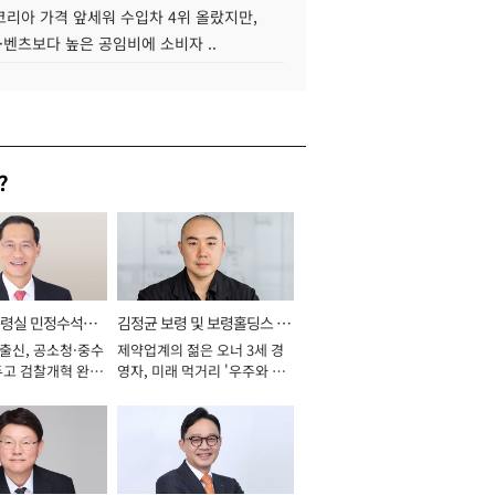
코리아 가격 앞세워 수입차 4위 올랐지만,
·벤츠보다 높은 공임비에 소비자 ..
?
통령실 민정수석비
김정균 보령 및 보령홀딩스 대
 출신, 공소청·중수
제약업계의 젊은 오너 3세 경
표이사 사장
두고 검찰개혁 완수
영자, 미래 먹거리 '우주와 헬
년]
스케어' 공들여 [2026년]