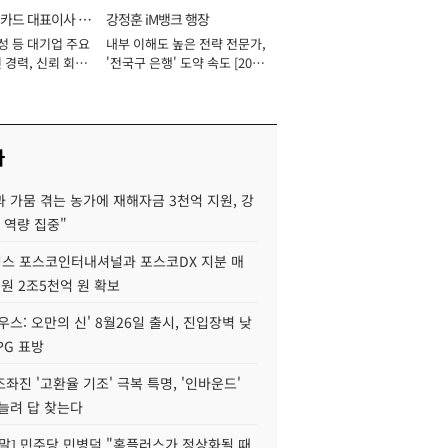
카드 대표이사 사
강정훈 iM뱅크 행장
성 등 대기업 주요
내부 이해도 높은 전략 전문가,
 경력, 신뢰 회복
'전국구 은행' 도약 속도 [2026
[2026년]
년]
사
 가뭄 겪는 농가에 재해자금 3천억 지원, 강
 역량 집중"
스 포스코인터내셔널과 포스코DX 지분 매
재원 2조5천억 원 확보
우스: 오만의 신' 8월26일 출시, 진입장벽 낮
PG 표방
좌진 '고환율 기조' 극복 특명, '인바운드'
늘려 답 찾는다
정말] 민주당 민병덕 "홈플러스가 정상화될 때