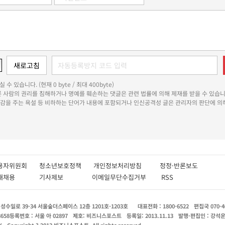
 수 있습니다. (현재 0 byte / 최대 400byte)
다른 사람의 권리를 침해하거나 명예를 훼손하는 댓글은 관련 법률에 의해 제재를 받을 수 있습니
쾌감을 주는 욕설 등 비하하는 단어가 내용에 포함되거나 인신공격성 글은 관리자의 판단에 의해
용자위원회
청소년보호정책
개인정보처리방침
정정·반론보도
인재채용
기사제보
이메일무단수집거부
RSS
수일로 39-34 서울숲더스페이스 12층 1201호-1203호
대표전화 : 1800-6522
편집국 070-4
8658
등록번호 : 서울 아 02897
제호: 비즈니스포스트
등록일: 2013.11.13
발행·편집인 : 강석
X
Copyright ? 2013 비즈니스포스트. All rights reserved.