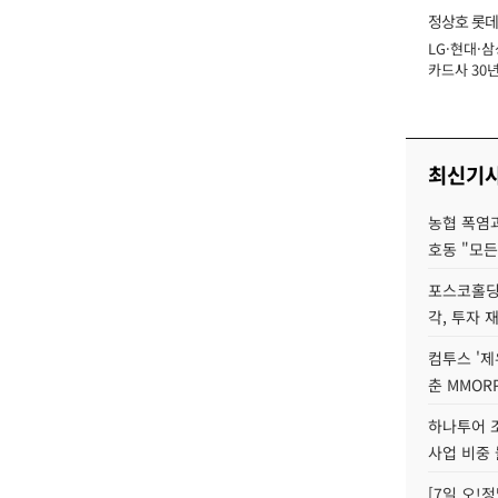
정상호 롯데
LG·현대·삼
장
카드사 30년
에 '초집중' 
최신기
농협 폭염과
호동 "모든
포스코홀딩
각, 투자 
컴투스 '제
춘 MMOR
하나투어 조
사업 비중 
[7일 오!