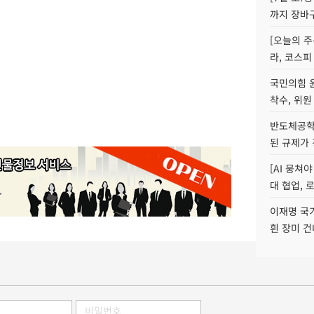
까지 장바
[오늘의 주
라, 코스피
국민의힘 
착수, 위원
반도체공학
된 규제가 
[AI 뭉쳐
대 협업, 
이재명 국
흰 장미 건