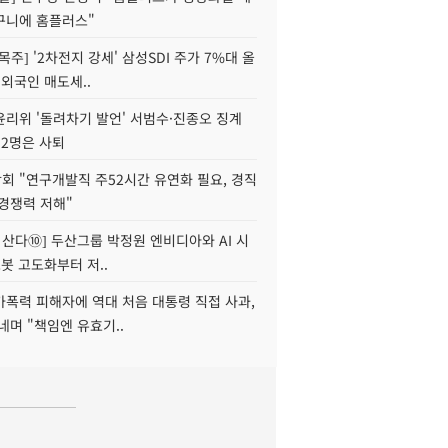
구니에 홈플러스"
목주] '2차전지 강세' 삼성SDI 주가 7%대 올
 외국인 매도세..
윤리위 '돌려차기 발언' 서범수·진종오 징계
 2명은 사퇴
회 "연구개발직 주52시간 유연화 필요, 경직
경쟁력 저해"
야 산다⑩] 두산그룹 박정원 엔비디아와 AI 시
로봇 고도화부터 저..
가폭력 피해자에 역대 처음 대통령 직접 사과,
네며 "책임엔 유효기..