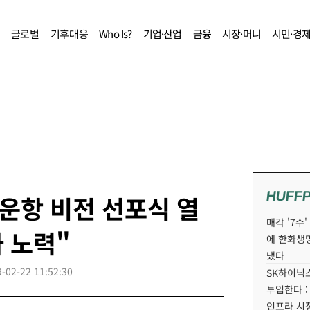
글로벌
기후대응
Who Is?
기업·산업
금융
시장·머니
시민·경
HUFF
운항 비전 선포식 열
매각 '7수
가 노력"
에 한화생
냈다
-02-22 11:52:30
SK하이닉스
투입한다 :
인프라 시