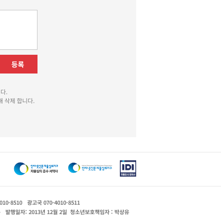
등록
다.
 삭제 합니다.
010-8510
광고국 070-4010-8511
운
발행일자: 2013년 12월 2일
청소년보호책임자 : 박상유