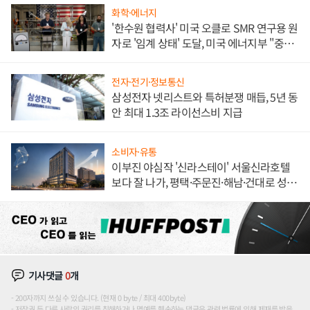
화학·에너지
'한수원 협력사' 미국 오클로 SMR 연구용 원
자로 '임계 상태' 도달, 미국 에너지부 "중요
한 이정표"
전자·전기·정보통신
삼성전자 넷리스트와 특허분쟁 매듭, 5년 동
안 최대 1.3조 라이선스비 지급
소비자·유통
이부진 야심작 '신라스테이' 서울신라호텔
보다 잘 나가, 평택·주문진·해남·건대로 성
장판 더 넓힌다
기사댓글
0
개
200자까지 쓰실 수 있습니다. (현재 0 byte / 최대 400byte)
저작권 등 다른 사람의 권리를 침해하거나 명예를 훼손하는 댓글은 관련 법률에 의해 제재를 받을