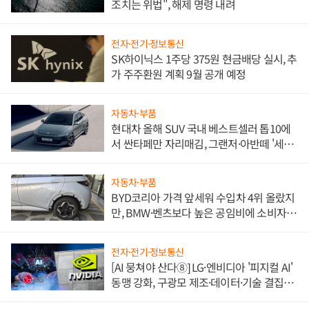
조치는 위법", 해제 명령 내려
전자·전기·정보통신
SK하이닉스 1주당 375원 현금배당 실시, 추
가 주주환원 계획 9월 공개 예정
자동차·부품
현대차 올해 SUV 국내 베스트셀러 톱10에
서 싼타페만 자리매김, 그랜저·아반떼 '세단
쌍끌이'로 내수 방어
자동차·부품
BYD코리아 가격 앞세워 수입차 4위 올랐지
만, BMW·벤츠보다 높은 공임비에 소비자
불만 폭발
전자·전기·정보통신
[AI 뭉쳐야 산다⑧] LG·엔비디아 '피지컬 AI'
동맹 강화, 구광모 제조·데이터·기술 결집
해 종합 로보틱스 기업으로