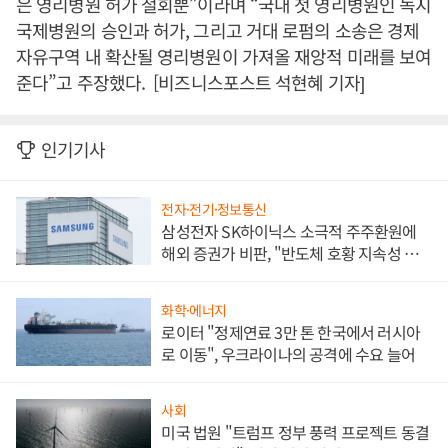
은 영리병원 허가 철회뿐”이라며 “국내 첫 영리병원인 녹지
국제병원의 승인과 허가, 그리고 거대 로펌의 소송은 경제
자유구역 내 확산될 영리병원이 가져올 재앙적 미래를 보여
준다”고 주장했다. [비즈니스포스트 석현혜 기자]
인기기사
전자·전기·정보통신
삼성전자 SK하이닉스 소극적 주주환원에
해외 증권가 비판, "반도체 호황 지속성 의
문"
화학·에너지
로이터 "정제연료 3만 톤 한국에서 러시아
로 이동", 우크라이나의 공격에 수요 늘어
사회
미국 법원 "트럼프 정부 풍력 프로젝트 동결