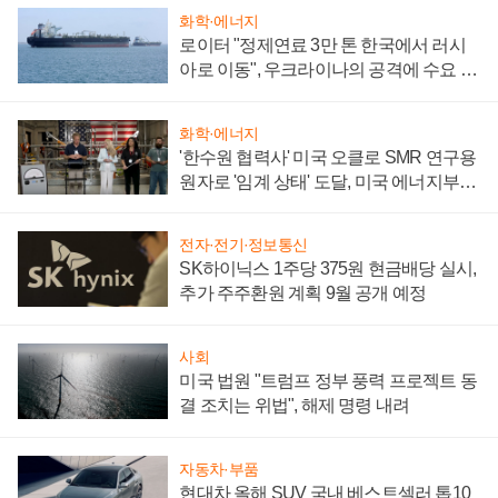
화학·에너지
로이터 "정제연료 3만 톤 한국에서 러시
아로 이동", 우크라이나의 공격에 수요 늘
어
화학·에너지
'한수원 협력사' 미국 오클로 SMR 연구용
원자로 '임계 상태' 도달, 미국 에너지부
"중요한 이정표"
전자·전기·정보통신
SK하이닉스 1주당 375원 현금배당 실시,
추가 주주환원 계획 9월 공개 예정
사회
미국 법원 "트럼프 정부 풍력 프로젝트 동
결 조치는 위법", 해제 명령 내려
자동차·부품
현대차 올해 SUV 국내 베스트셀러 톱10