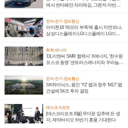
에서 싼타페만 자리매김, 그랜저·아반떼
'세단 쌍끌이'로 내수 방어
전자·전기·정보통신
아이폰18 '메모리 부족'에 출시 지연되나,
삼성디스플레이 LG디스플레이 LG이노
텍 '탈애플' 수익 다각화 속도
화학·에너지
'DL이앤씨 SMR 협력사' X에너지, '한수원
포스코 동맹' 센트러스에너지와 우라늄
계약 체결
전자·전기·정보통신
SK하이닉스, 용인 'Y2' 팹과 청주 'M17' 팹
건설에 54조 투자 결정
데스크 리포트
[데스크리포트 8월] 무더운 입추에 든 생
각, 제약바이오 하반기 훈풍 기대한다