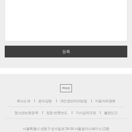
PC버전
회사소개
윤리강령
개인정보처리방침
이용자위원회
청소년보호정책
정정·반론보도
기사심의규정
불편신고
서울특별시 성동구 성수일로 39-34 서울숲더스페이스 12층