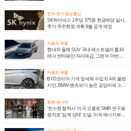
전자·전기·정보통신
SK하이닉스 1주당 375원 현금배당 실시,
추가 주주환원 계획 9월 공개 예정
자동차·부품
현대차 올해 SUV 국내 베스트셀러 톱10
에서 싼타페만 자리매김, 그랜저·아반떼
'세단 쌍끌이'로 내수 방어
자동차·부품
BYD코리아 가격 앞세워 수입차 4위 올랐
지만, BMW·벤츠보다 높은 공임비에 소비
자 불만 폭발
화학·에너지
'한수원 협력사' 미국 오클로 SMR 연구용
원자로 '임계 상태' 도달, 미국 에너지부
"중요한 이정표"