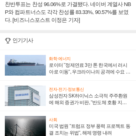
찬반투표는 찬성 96.06%로 가결됐다. 네이버 계열사 NB
P와 컴파트너스도 각각 찬성률 83.33%, 90.57%를 보였
다. [비즈니스포스트 이정은 기자]
인기기사
화학·에너지
로이터 "정제연료 3만 톤 한국에서 러시
아로 이동", 우크라이나의 공격에 수요 늘
어
전자·전기·정보통신
삼성전자 SK하이닉스 소극적 주주환원
에 해외 증권가 비판, "반도체 호황 지속
성 의문"
사회
미국 법원 "트럼프 정부 풍력 프로젝트 동
결 조치는 위법", 해제 명령 내려