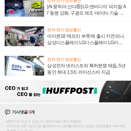
전자·전기·정보통신
[AI 뭉쳐야 산다⑧] LG·엔비디아 '피지컬 A
I' 동맹 강화, 구광모 제조·데이터·기술 결
집해 종합 로보틱스 기업으로
전자·전기·정보통신
아이폰18 '메모리 부족'에 출시 지연되나,
삼성디스플레이 LG디스플레이 LG이노
텍 '탈애플' 수익 다각화 속도
전자·전기·정보통신
삼성전자 넷리스트와 특허분쟁 매듭, 5년
동안 최대 1.3조 라이선스비 지급
기사댓글
0
개
200자까지 쓰실 수 있습니다. (현재 0 byte / 최대 400byte)
저작권 등 다른 사람의 권리를 침해하거나 명예를 훼손하는 댓글은 관련 법률에 의해 제재
를 받을 수 있습니다.