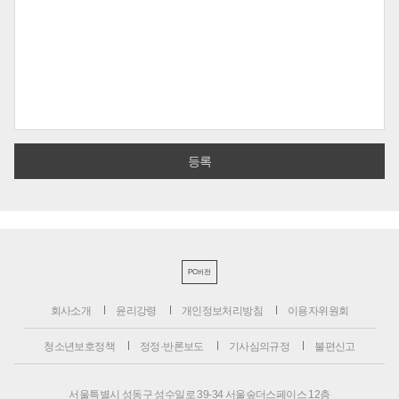
PC버전
회사소개
윤리강령
개인정보처리방침
이용자위원회
청소년보호정책
정정·반론보도
기사심의규정
불편신고
서울특별시 성동구 성수일로 39-34 서울숲더스페이스 12층