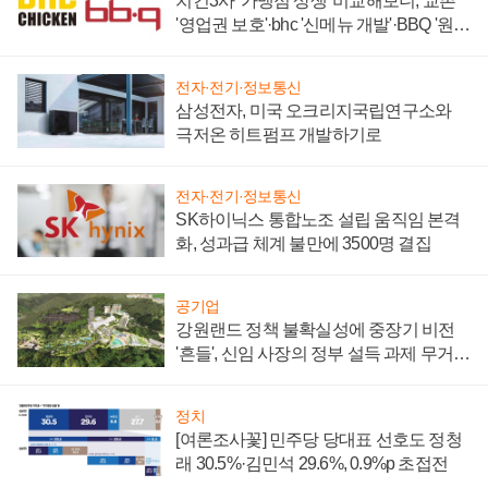
치킨3사 '가맹점 상생' 비교해보니, 교촌
'영업권 보호'·bhc '신메뉴 개발'·BBQ '원가
부담'
전자·전기·정보통신
삼성전자, 미국 오크리지국립연구소와
극저온 히트펌프 개발하기로
전자·전기·정보통신
SK하이닉스 통합노조 설립 움직임 본격
화, 성과급 체계 불만에 3500명 결집
공기업
강원랜드 정책 불확실성에 중장기 비전
'흔들', 신임 사장의 정부 설득 과제 무거워
져
정치
[여론조사꽃] 민주당 당대표 선호도 정청
래 30.5%·김민석 29.6%, 0.9%p 초접전