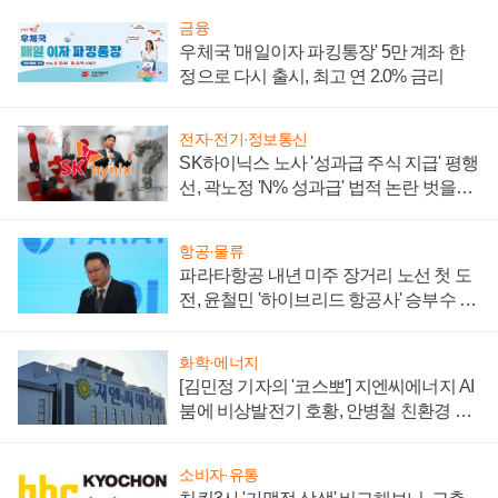
금융
우체국 '매일이자 파킹통장' 5만 계좌 한
정으로 다시 출시, 최고 연 2.0% 금리
전자·전기·정보통신
SK하이닉스 노사 '성과급 주식 지급' 평행
선, 곽노정 'N% 성과급' 법적 논란 벗을지
주목
항공·물류
파라타항공 내년 미주 장거리 노선 첫 도
전, 윤철민 '하이브리드 항공사' 승부수 통
할까
화학·에너지
[김민정 기자의 '코스뽀'] 지엔씨에너지 AI
붐에 비상발전기 호황, 안병철 친환경 에
너지 발전전문기업 향한다
소비자·유통