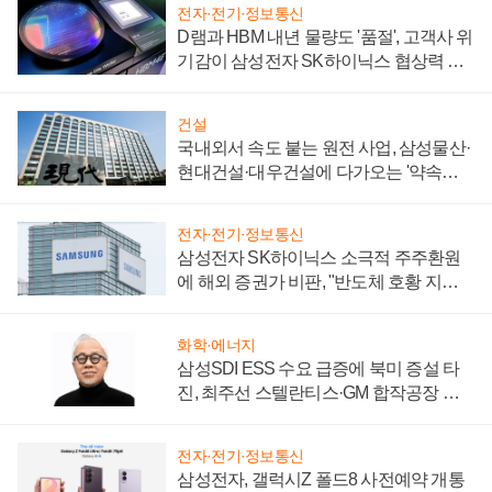
전자·전기·정보통신
D램과 HBM 내년 물량도 '품절', 고객사 위
기감이 삼성전자 SK하이닉스 협상력 더
키워
건설
국내외서 속도 붙는 원전 사업, 삼성물산·
현대건설·대우건설에 다가오는 '약속의
시간'
전자·전기·정보통신
삼성전자 SK하이닉스 소극적 주주환원
에 해외 증권가 비판, "반도체 호황 지속
성 의문"
화학·에너지
삼성SDI ESS 수요 급증에 북미 증설 타
진, 최주선 스텔란티스·GM 합작공장 건
설 재추진하나
전자·전기·정보통신
삼성전자, 갤럭시Z 폴드8 사전예약 개통