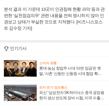
분석 결과 이 가운데 13곳이 인권침해 현황 파악 등과 관
련한 ‘실천점검의무’ 관련 내용을 전혀 명시하지 않아 인
권보고 상태가 부실한 것으로 지적됐다. [비즈니스포스
트 김수정 기자]
인기기사
소비자·유통
롯데·농심 창업주 시대 '라면 앙금'은 옛
말, '사촌' 신동빈·신동원 시대 협업 확대
일로
전자·전기·정보통신
외신 "삼성전자 SK하이닉스 중국 공장용
현지 생산 반도체 장비 시험, 미국 수출통
제 대비"