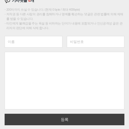
기사댓글
0
개
200자까지 쓰실 수 있습니다. (현재 0 byte / 최대 400byte)
저작권 등 다른 사람의 권리를 침해하거나 명예를 훼손하는 댓글은 관련 법률에 의해 제재
를 받을 수 있습니다.
타인에게 불쾌감을 주는 욕설 등 비하하는 단어가 내용에 포함되거나 인신공격성 글은 관
리자의 판단에 의해 삭제 합니다.