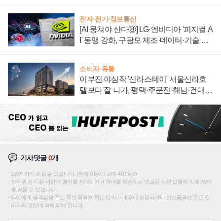
전자·전기·정보통신
[AI 뭉쳐야 산다⑧] LG·엔비디아 '피지컬 A
I' 동맹 강화, 구광모 제조·데이터·기술 결
집해 종합 로보틱스 기업으로
소비자·유통
이부진 야심작 '신라스테이' 서울신라호
텔보다 잘 나가, 평택·주문진·해남·건대로
성장판 더 넓힌다
기사댓글
0
개
200자까지 쓰실 수 있습니다. (현재 0 byte / 최대 400byte)
저작권 등 다른 사람의 권리를 침해하거나 명예를 훼손하는 댓글은 관련 법률에 의해 제재
를 받을 수 있습니다.
타인에게 불쾌감을 주는 욕설 등 비하하는 단어가 내용에 포함되거나 인신공격성 글은 관
리자의 판단에 의해 삭제 합니다.