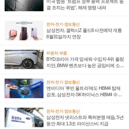
미국 법원 "트럼프 정부 풍력 프로젝트 동
결 조치는 위법", 해제 명령 내려
전자·전기·정보통신
삼성전자, 갤럭시Z 폴드8 사전예약 개통
8월31일까지 연장
자동차·부품
BYD코리아 가격 앞세워 수입차 4위 올랐
지만, BMW·벤츠보다 높은 공임비에 소비
자 불만 폭발
전자·전기·정보통신
엔비디아 '루빈 울트라'에도 HBM4 탑재
검토, 삼성전자·SK하이닉스 HBM4 수율
에 주도권 갈린다
전자·전기·정보통신
삼성전자 넷리스트와 특허분쟁 매듭, 5년
동안 최대 1.3조 라이선스비 지급