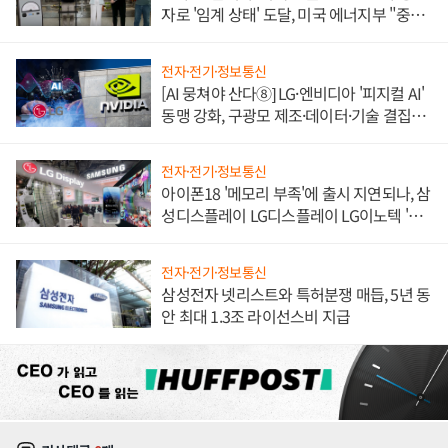
자로 '임계 상태' 도달, 미국 에너지부 "중요
한 이정표"
전자·전기·정보통신
[AI 뭉쳐야 산다⑧] LG·엔비디아 '피지컬 AI'
동맹 강화, 구광모 제조·데이터·기술 결집
해 종합 로보틱스 기업으로
전자·전기·정보통신
아이폰18 '메모리 부족'에 출시 지연되나, 삼
성디스플레이 LG디스플레이 LG이노텍 '탈
애플' 수익 다각화 속도
전자·전기·정보통신
삼성전자 넷리스트와 특허분쟁 매듭, 5년 동
안 최대 1.3조 라이선스비 지급