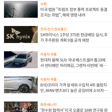
사회
미국 법원 "트럼프 정부 풍력 프로젝트 동결
조치는 위법", 해제 명령 내려
전자·전기·정보통신
SK하이닉스 1주당 375원 현금배당 실시, 추
가 주주환원 계획 9월 공개 예정
자동차·부품
현대차 올해 SUV 국내 베스트셀러 톱10에
서 싼타페만 자리매김, 그랜저·아반떼 '세단
쌍끌이'로 내수 방어
자동차·부품
BYD코리아 가격 앞세워 수입차 4위 올랐지
만, BMW·벤츠보다 높은 공임비에 소비자
불만 폭발
화학·에너지
'한수원 협력사' 미국 오클로 SMR 연구용 원