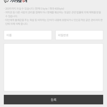
기사댓글
0
개
200자까지 쓰실 수 있습니다. (현재 0 byte / 최대 400byte)
저작권 등 다른 사람의 권리를 침해하거나 명예를 훼손하는 댓글은 관련 법률에 의해 제재를 받을
수 있습니다.
타인에게 불쾌감을 주는 욕설 등 비하하는 단어가 내용에 포함되거나 인신공격성 글은 관리자의 판
단에 의해 삭제 합니다.