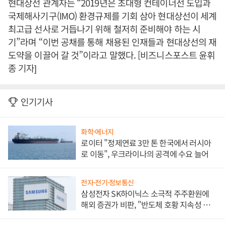
현대상선 관계자는 “2019년은 초대형 컨테이너선 도입과
국제해사기구(IMO) 환경규제를 기회 삼아 현대상선이 세계
최고급 선사로 거듭나기 위해 철저히 준비해야 하는 시
기”라며 “이번 공채를 통해 채용된 인재들과 현대상선의 재
도약을 이끌어 갈 것”이라고 말했다. [비즈니스포스트 윤휘
종 기자]
인기기사
화학·에너지
로이터 "정제연료 3만 톤 한국에서 러시아
로 이동", 우크라이나의 공격에 수요 늘어
전자·전기·정보통신
삼성전자 SK하이닉스 소극적 주주환원에
해외 증권가 비판, "반도체 호황 지속성 의
문"