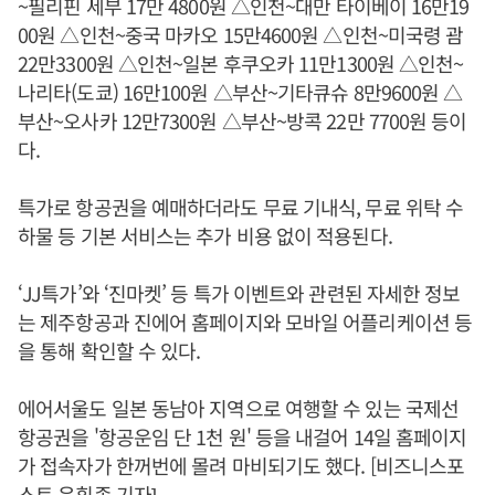
~필리핀 세부 17만 4800원 △인천~대만 타이베이 16만19
00원 △인천~중국 마카오 15만4600원 △인천~미국령 괌
22만3300원 △인천~일본 후쿠오카 11만1300원 △인천~
나리타(도쿄) 16만100원 △부산~기타큐슈 8만9600원 △
부산~오사카 12만7300원 △부산~방콕 22만 7700원 등이
다.
특가로 항공권을 예매하더라도 무료 기내식, 무료 위탁 수
하물 등 기본 서비스는 추가 비용 없이 적용된다.
‘JJ특가’와 ‘진마켓’ 등 특가 이벤트와 관련된 자세한 정보
는 제주항공과 진에어 홈페이지와 모바일 어플리케이션 등
을 통해 확인할 수 있다.
에어서울도 일본 동남아 지역으로 여행할 수 있는 국제선
항공권을 '항공운임 단 1천 원' 등을 내걸어 14일 홈페이지
가 접속자가 한꺼번에 몰려 마비되기도 했다. [비즈니스포
스트 윤휘종 기자]