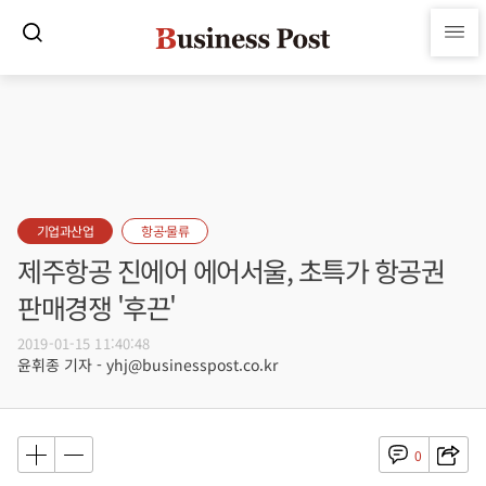
기업과산업
항공·물류
제주항공 진에어 에어서울, 초특가 항공권
판매경쟁 '후끈'
2019-01-15 11:40:48
윤휘종 기자 - yhj@businesspost.co.kr
0