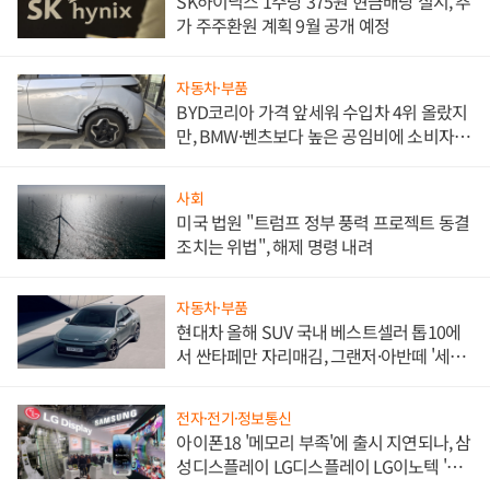
SK하이닉스 1주당 375원 현금배당 실시, 추
가 주주환원 계획 9월 공개 예정
자동차·부품
BYD코리아 가격 앞세워 수입차 4위 올랐지
만, BMW·벤츠보다 높은 공임비에 소비자
불만 폭발
사회
미국 법원 "트럼프 정부 풍력 프로젝트 동결
조치는 위법", 해제 명령 내려
자동차·부품
현대차 올해 SUV 국내 베스트셀러 톱10에
서 싼타페만 자리매김, 그랜저·아반떼 '세단
쌍끌이'로 내수 방어
전자·전기·정보통신
아이폰18 '메모리 부족'에 출시 지연되나, 삼
성디스플레이 LG디스플레이 LG이노텍 '탈