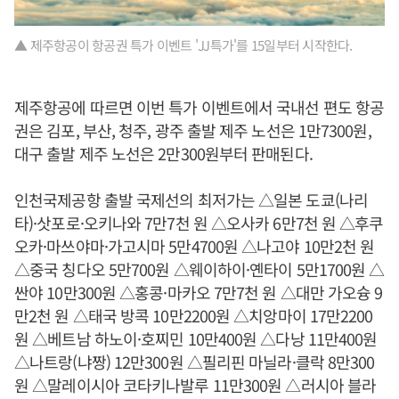
▲ 제주항공이 항공권 특가 이벤트 'JJ특가'를 15일부터 시작한다.
제주항공에 따르면 이번 특가 이벤트에서 국내선 편도 항공
권은 김포, 부산, 청주, 광주 출발 제주 노선은 1만7300원,
대구 출발 제주 노선은 2만300원부터 판매된다.
인천국제공항 출발 국제선의 최저가는 △일본 도쿄(나리
타)·삿포로·오키나와 7만7천 원 △오사카 6만7천 원 △후쿠
오카·마쓰야마·가고시마 5만4700원 △나고야 10만2천 원
△중국 칭다오 5만700원 △웨이하이·옌타이 5만1700원 △
싼야 10만300원 △홍콩·마카오 7만7천 원 △대만 가오슝 9
만2천 원 △태국 방콕 10만2200원 △치앙마이 17만2200
원 △베트남 하노이·호찌민 10만400원 △다낭 11만400원
△나트랑(냐짱) 12만300원 △필리핀 마닐라·클락 8만300
원 △말레이시아 코타키나발루 11만300원 △러시아 블라