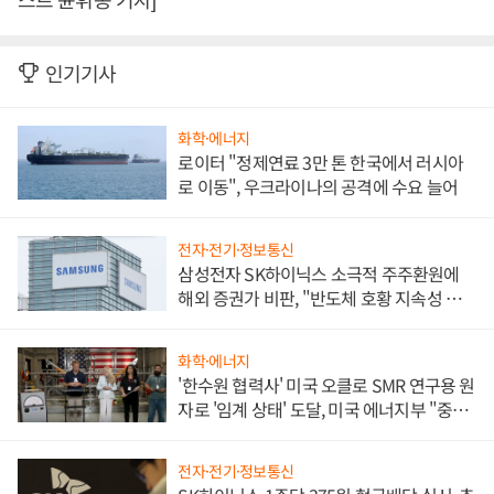
인기기사
화학·에너지
로이터 "정제연료 3만 톤 한국에서 러시아
로 이동", 우크라이나의 공격에 수요 늘어
전자·전기·정보통신
삼성전자 SK하이닉스 소극적 주주환원에
해외 증권가 비판, "반도체 호황 지속성 의
문"
화학·에너지
'한수원 협력사' 미국 오클로 SMR 연구용 원
자로 '임계 상태' 도달, 미국 에너지부 "중요
한 이정표"
전자·전기·정보통신