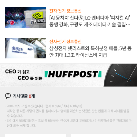
애플' 수익 다각화 속도
전자·전기·정보통신
[AI 뭉쳐야 산다⑧] LG·엔비디아 '피지컬 AI'
동맹 강화, 구광모 제조·데이터·기술 결집
해 종합 로보틱스 기업으로
전자·전기·정보통신
삼성전자 넷리스트와 특허분쟁 매듭, 5년 동
안 최대 1.3조 라이선스비 지급
기사댓글
0
개
200자까지 쓰실 수 있습니다. (현재 0 byte / 최대 400byte)
저작권 등 다른 사람의 권리를 침해하거나 명예를 훼손하는 댓글은 관련 법률에 의해 제재를 받을
수 있습니다.
타인에게 불쾌감을 주는 욕설 등 비하하는 단어가 내용에 포함되거나 인신공격성 글은 관리자의 판
단에 의해 삭제 합니다.