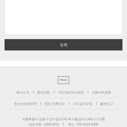
PC버전
회사소개
윤리강령
개인정보처리방침
이용자위원회
청소년보호정책
정정·반론보도
기사심의규정
불편신고
서울특별시 성동구 성수일로 39-34 서울숲더스페이스 12층
대표전화 : 1800-6522
팩스 : 070-4015-8658