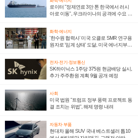
화학·에너지
로이터 "정제연료 3만 톤 한국에서 러시
아로 이동", 우크라이나의 공격에 수요 늘
어
화학·에너지
'한수원 협력사' 미국 오클로 SMR 연구용
원자로 '임계 상태' 도달, 미국 에너지부
"중요한 이정표"
전자·전기·정보통신
SK하이닉스 1주당 375원 현금배당 실시,
추가 주주환원 계획 9월 공개 예정
사회
미국 법원 "트럼프 정부 풍력 프로젝트 동
결 조치는 위법", 해제 명령 내려
자동차·부품
현대차 올해 SUV 국내 베스트셀러 톱10
에서 싼타페만 자리매김, 그랜저·아반떼