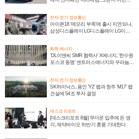
'세단 쌍끌이'로 내수 방어
전자·전기·정보통신
아이폰18 '메모리 부족'에 출시 지연되나,
삼성디스플레이 LG디스플레이 LG이노
텍 '탈애플' 수익 다각화 속도
화학·에너지
'DL이앤씨 SMR 협력사' X에너지, '한수원
포스코 동맹' 센트러스에너지와 우라늄
계약 체결
전자·전기·정보통신
SK하이닉스, 용인 'Y2' 팹과 청주 'M17' 팹
건설에 54조 투자 결정
데스크 리포트
[데스크리포트 8월] 무더운 입추에 든 생
각, 제약바이오 하반기 훈풍 기대한다