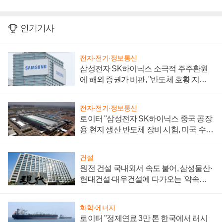
인기기사
전자·전기·정보통신
삼성전자 SK하이닉스 소극적 주주환원
에 해외 증권가 비판, "반도체 호황 지속
성 의문"
전자·전기·정보통신
로이터 "삼성전자 SK하이닉스 중국 공장
용 현지 생산 반도체 장비 시험, 미국 수출
통제 대비"
건설
원전 건설 국내외서 속도 붙어, 삼성물산·
현대건설·대우건설에 다가오는 '약속의
시간'
화학·에너지
로이터 "정제연료 3만 톤 한국에서 러시