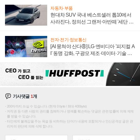
자동차·부품
현대차 SUV 국내 베스트셀러 톱10에서
사라진다, 정의선 그랜저·아반떼 '세단 쌍
끌이'로 내수 방어
전자·전기·정보통신
[AI 뭉쳐야 산다⑧] LG·엔비디아 '피지컬 A
I' 동맹 강화, 구광모 제조·데이터·기술 결
집해 종합 로보틱스 기업으로
기사댓글
1
개
200자까지 쓰실 수 있습니다. (현재 0 byte / 최대 400byte)
저작권 등 다른 사람의 권리를 침해하거나 명예를 훼손하는 댓글은 관련 법률에 의해 제재
를 받을 수 있습니다.
타인에게 불쾌감을 주는 욕설 등 비하하는 단어가 내용에 포함되거나 인신공격성 글은 관
리자의 판단에 의해 삭제 합니다.