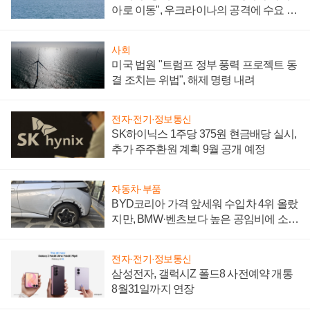
아로 이동", 우크라이나의 공격에 수요 늘
어
사회
미국 법원 "트럼프 정부 풍력 프로젝트 동
결 조치는 위법", 해제 명령 내려
전자·전기·정보통신
SK하이닉스 1주당 375원 현금배당 실시,
추가 주주환원 계획 9월 공개 예정
자동차·부품
BYD코리아 가격 앞세워 수입차 4위 올랐
지만, BMW·벤츠보다 높은 공임비에 소비
자 불만 폭발
전자·전기·정보통신
삼성전자, 갤럭시Z 폴드8 사전예약 개통
8월31일까지 연장