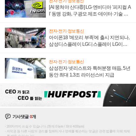
전자·전기·정보통신
[AI 뭉쳐야 산다⑧] LG·엔비디아 '피지컬 A
I' 동맹 강화, 구광모 제조·데이터·기술 결
집해 종합 로보틱스 기업으로
전자·전기·정보통신
아이폰18 '메모리 부족'에 출시 지연되나,
삼성디스플레이 LG디스플레이 LG이노
텍 '탈애플' 수익 다각화 속도
전자·전기·정보통신
삼성전자 넷리스트와 특허분쟁 매듭, 5년
동안 최대 1.3조 라이선스비 지급
기사댓글
0
개
200자까지 쓰실 수 있습니다. (현재 0 byte / 최대 400byte)
저작권 등 다른 사람의 권리를 침해하거나 명예를 훼손하는 댓글은 관련 법률에 의해 제재
를 받을 수 있습니다.