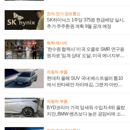
전자·전기·정보통신
SK하이닉스 1주당 375원 현금배당 실시,
추가 주주환원 계획 9월 공개 예정
화학·에너지
'한수원 협력사' 미국 오클로 SMR 연구용
원자로 '임계 상태' 도달, 미국 에너지부
"중요한 이정표"
자동차·부품
현대차 올해 SUV 국내 베스트셀러 톱10
에서 싼타페만 자리매김, 그랜저·아반떼
'세단 쌍끌이'로 내수 방어
자동차·부품
BYD코리아 가격 앞세워 수입차 4위 올랐
지만, BMW·벤츠보다 높은 공임비에 소비
자 불만 폭발