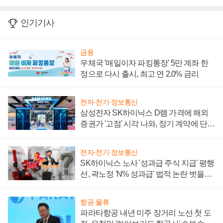
인기기사
금융
우체국 '매일이자 파킹통장' 5만 계좌 한
정으로 다시 출시, 최고 연 2.0% 금리
전자·전기·정보통신
삼성전자 SK하이닉스 D램 가격에 해외
증권가 '고점' 시각 나와, 장기 계약에 단점
부각
전자·전기·정보통신
SK하이닉스 노사 '성과급 주식 지급' 평행
선, 곽노정 'N% 성과급' 법적 논란 벗을지
주목
항공·물류
파라타항공 내년 미주 장거리 노선 첫 도