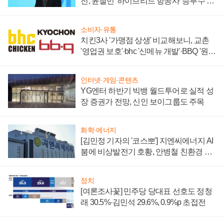
전, 윤철민 '하이브리드 항공사' 승부수 통
할까
소비자·유통
치킨3사 '가맹점 상생' 비교해보니, 교촌
'영업권 보호'·bhc '신메뉴 개발'·BBQ '원가
부담'
인터넷·게임·콘텐츠
YG엔터 하반기 빅뱅 월드투어로 실적 성
장 증권가 전망, 신인 보이그룹도 주목
화학·에너지
[김민정 기자의 '코스뽀'] 지엔씨에너지 AI
붐에 비상발전기 호황, 안병철 친환경 에
너지 발전전문기업 향한다
정치
[여론조사꽃] 민주당 당대표 선호도 정청
래 30.5%·김민석 29.6%, 0.9%p 초접전