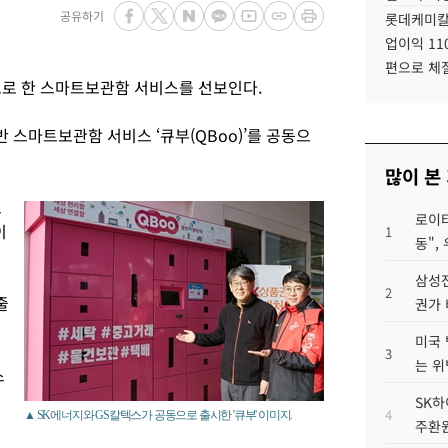
공유하기
롯데케미칼
업이익 11
편으로 체
으로 한 스마트보관함 서비스를 선보인다.
반 스마트보관함 서비스 ‘큐부(QBoo)’를 공동으
많이 본
으
로이터
이
1
동",
삼성전
2
줄
권가 
미국 
3
는 위
스
SK하
4
▲ SK에너지와 GS칼텍스가 공동으로 출시한 '큐부' 이미지.
주환원