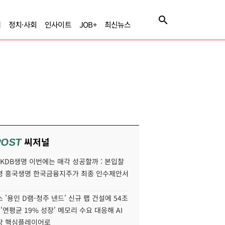
제
정치·사회
인사이트
JOB+
최신뉴스
씨저널
POST
' KDB생명 이번에는 매각 성공할까 : 본입찰
명 흥국생명 한국금융지주가 최종 인수제안서
 '용인 D램-청주 낸드' 신규 팹 건설에 54조
 '연평균 19% 성장' 메모리 수요 대응해 AI
장 핵심플레이어로