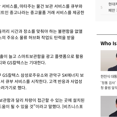
현대차
탁 서비스를, 마타주는 물건 보관 서비스를 큐부와
5
페만 
이트인 중고나라는 중고물품 거래 서비스를 제공한
들끼리 시간과 장소를 맞춰야 하는 불편함을 없앨
스의 주유소 물류 허브화 작업도 탄력을 받을
Who Is
매출이 늘고 스마트보관함을 광고 플랫폼으로 활용
지와 GS칼텍스는 기대한다.
구 GS칼텍스 삼성로주유소와 관악구 SK에너지 보
한찬식 대
에서 큐부 서비스를 시작한다. 고객 반응과 사업성
'정통 검사'
서관
늘려가기로 했다.
청 출범 앞
맡아 [2026
보관함과 달리 차량이 접근할 수 있는 곳에 설치된
도움이 될 수 있을 것”이라고 말했다. [비즈니스포