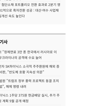
 첨단소재 포트폴리오 전환 효과로 2분기 영
01억으로 흑자전환 성공 : 대산·여수 사업재
질개선 속도 높인다
 기사
 "정제연료 3만 톤 한국에서 러시아로 이
 우크라이나의 공격에 수요 늘어
자 SK하이닉스 소극적 주주환원에 해외 증
비판, "반도체 호황 지속성 의문"
법원 "트럼프 정부 풍력 프로젝트 동결 조치
법", 해제 명령 내려
이닉스 1주당 375원 현금배당 실시, 추가 주
 계획 9월 공개 예정