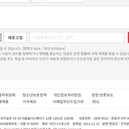
 수 있습니다. (현재 0 byte / 최대 400byte)
다른 사람의 권리를 침해하거나 명예를 훼손하는 댓글은 관련 법률에 의해 제재를 받을 수 있습니
쾌감을 주는 욕설 등 비하하는 단어가 내용에 포함되거나 인신공격성 글은 관리자의 판단에 의해
용자위원회
청소년보호정책
개인정보처리방침
정정·반론보도
인재채용
기사제보
이메일무단수집거부
RSS
수일로 39-34 서울숲더스페이스 12층 1201호-1203호
대표전화 : 1800-6522
편집국 070-4
8658
등록번호 : 서울 아 02897
제호: 비즈니스포스트
등록일: 2013.11.13
발행·편집인 : 강석
X
Copyright ? 2013 비즈니스포스트. All rights reserved.