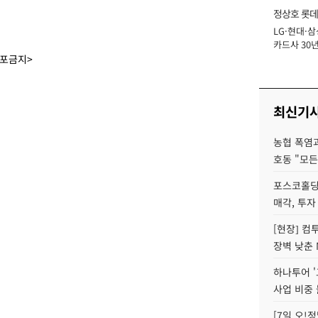
정상호 롯데
LG·현대·삼
장
카드사 30년
에 '초집중' 
배포금지>
최신기
농협 폭염과
호동 "모든
포스코홀딩
매각, 투자
[현장] 컴
장벽 낮춘 
하나투어 '
사업 비중 
[7일 오!