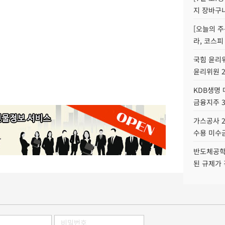
지 장바구
[오늘의 주
라, 코스피
국힘 윤리위
윤리위원 
KDB생명
금융지주 
가스공사 2
수용 미수금
반도체공학
된 규제가 