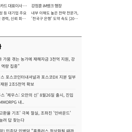
카드 대표이사 사
강정훈 iM뱅크 행장
성 등 대기업 주요
내부 이해도 높은 전략 전문가,
 경력, 신뢰 회복
'전국구 은행' 도약 속도 [2026
[2026년]
년]
사
 가뭄 겪는 농가에 재해자금 3천억 지원, 강
 역량 집중"
스 포스코인터내셔널과 포스코DX 지분 일부
 재원 2조5천억 확보
투스 '제우스: 오만의 신' 8월26일 출시, 진입
MMORPG 내..
고환율 기조' 극복 절실, 조좌진 '인바운드'
늘려 답 찾는다
정말] 민주당 민병덕 "홈플러스 정상화될 때까