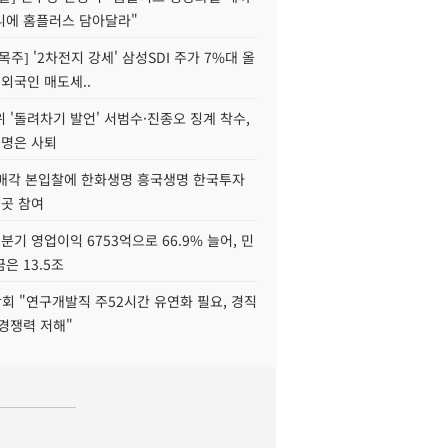
니에 홈플러스 담아달라"
목주] '2차전지 강세' 삼성SDI 주가 7%대 올
 외국인 매도세..
 '돌려차기 발언' 서범수·진종오 징계 착수,
2명은 사퇴
 매각 본입찰에 한화생명 흥국생명 한국투자
3곳 참여
분기 영업이익 6753억으로 66.9% 늘어, 민
은 13.5조
회 "연구개발직 주52시간 유연화 필요, 경직
경쟁력 저해"