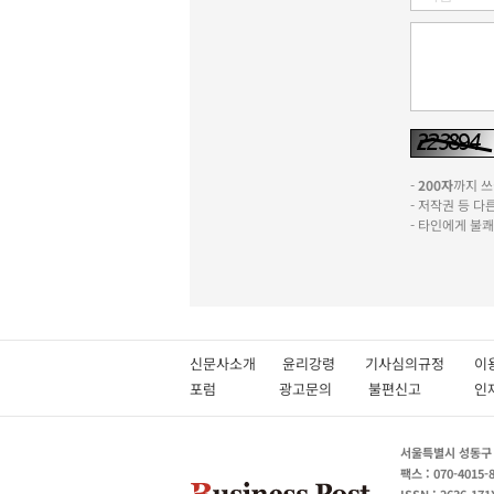
-
200자
까지 쓰실
- 저작권 등 
- 타인에게 불
신문사소개
윤리강령
기사심의규정
이
포럼
광고문의
불편신고
서울특별시 성동구 성
팩스 : 070-4015-
ISSN : 2636-171