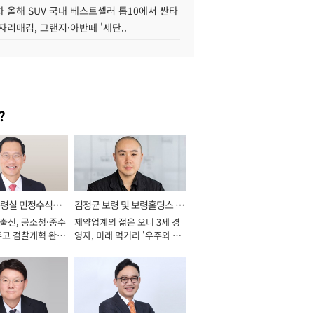
 올해 SUV 국내 베스트셀러 톱10에서 싼타
자리매김, 그랜저·아반떼 '세단..
?
통령실 민정수석비
김정균 보령 및 보령홀딩스 대
 출신, 공소청·중수
제약업계의 젊은 오너 3세 경
표이사 사장
두고 검찰개혁 완수
영자, 미래 먹거리 '우주와 헬
년]
스케어' 공들여 [2026년]