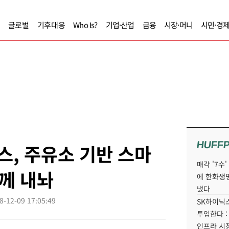
글로벌
기후대응
Who Is?
기업·산업
금융
시장·머니
시민·경
HUFF
스, 주유소 기반 스마
매각 '7수
함께 내놔
에 한화생
냈다
8-12-09 17:05:49
SK하이닉스
투입한다 :
인프라 시