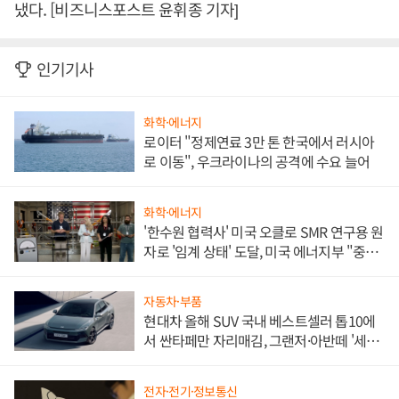
냈다. [비즈니스포스트 윤휘종 기자]
인기기사
화학·에너지
로이터 "정제연료 3만 톤 한국에서 러시아
로 이동", 우크라이나의 공격에 수요 늘어
화학·에너지
'한수원 협력사' 미국 오클로 SMR 연구용 원
자로 '임계 상태' 도달, 미국 에너지부 "중요
한 이정표"
자동차·부품
현대차 올해 SUV 국내 베스트셀러 톱10에
서 싼타페만 자리매김, 그랜저·아반떼 '세단
쌍끌이'로 내수 방어
전자·전기·정보통신