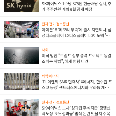
SK하이닉스 1주당 375원 현금배당 실시, 추
가 주주환원 계획 9월 공개 예정
전자·전기·정보통신
아이폰18 '메모리 부족'에 출시 지연되나, 삼
성디스플레이 LG디스플레이 LG이노텍 '탈
애플' 수익 다각화 속도
사회
미국 법원 "트럼프 정부 풍력 프로젝트 동결
조치는 위법", 해제 명령 내려
화학·에너지
'DL이앤씨 SMR 협력사' X에너지, '한수원 포
스코 동맹' 센트러스에너지와 우라늄 계약
체결
전자·전기·정보통신
SK하이닉스 노사 '성과급 주식지급' 평행선,
곽노정 'N% 성과급' 법적 논란 벗을지 주목