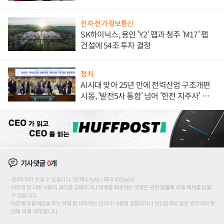
전자·전기·정보통신
SK하이닉스, 용인 'Y2' 팹과 청주 'M17' 팹
건설에 54조 투자 결정
정치
AI시대 맞아 25년 만에 전력산업 구조개편
시동, '발전5사 통합' 넘어 '한전 지주사' 재편
론도
기사댓글
0
개
200자까지 쓰실 수 있습니다. (현재 0 byte / 최대 400byte)
저작권 등 다른 사람의 권리를 침해하거나 명예를 훼손하는 댓글은 관련 법률에 의해 제재를 받을
수 있습니다.
타인에게 불쾌감을 주는 욕설 등 비하하는 단어가 내용에 포함되거나 인신공격성 글은 관리자의 판
단에 의해 삭제 합니다.