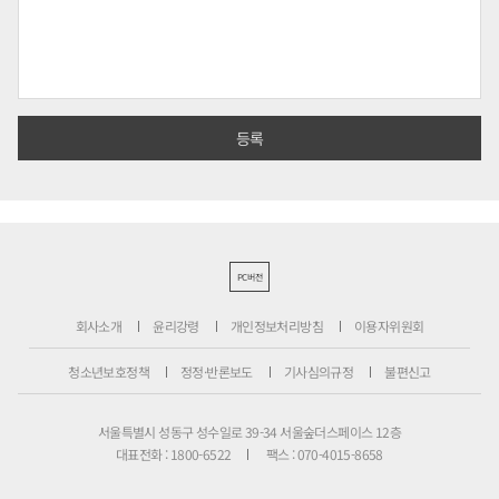
PC버전
회사소개
윤리강령
개인정보처리방침
이용자위원회
청소년보호정책
정정·반론보도
기사심의규정
불편신고
서울특별시 성동구 성수일로 39-34 서울숲더스페이스 12층
대표전화 : 1800-6522
팩스 : 070-4015-8658