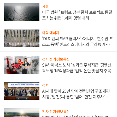
사회
미국 법원 "트럼프 정부 풍력 프로젝트 동결
조치는 위법", 해제 명령 내려
화학·에너지
'DL이앤씨 SMR 협력사' X에너지, '한수원 포
스코 동맹' 센트러스에너지와 우라늄 계약
체결
전자·전기·정보통신
SK하이닉스 노사 '성과급 주식지급' 평행선,
곽노정 'N% 성과급' 법적 논란 벗을지 주목
정치
AI시대 맞아 25년 만에 전력산업 구조개편
시동, '발전5사 통합' 넘어 '한전 지주사' 재편
론도
전자·전기·정보통신