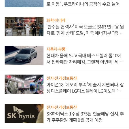
로 이동", 우크라이나의 공격에 수요 늘어
화학·에너지
'한수원 협력사' 미국 오클로 SMR 연구용 원
자로 '임계 상태' 도달, 미국 에너지부 "중요
한 이정표"
자동차·부품
현대차 올해 SUV 국내 베스트셀러 톱10에
서 싼타페만 자리매김, 그랜저·아반떼 '세단
쌍끌이'로 내수 방어
전자·전기·정보통신
아이폰18 '메모리 부족'에 출시 지연되나, 삼
성디스플레이 LG디스플레이 LG이노텍 '탈
애플' 수익 다각화 속도
전자·전기·정보통신
SK하이닉스 1주당 375원 현금배당 실시, 추
가 주주환원 계획 9월 공개 예정