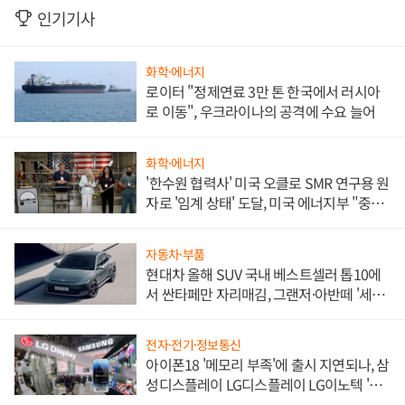
인기기사
화학·에너지
로이터 "정제연료 3만 톤 한국에서 러시아
로 이동", 우크라이나의 공격에 수요 늘어
화학·에너지
'한수원 협력사' 미국 오클로 SMR 연구용 원
자로 '임계 상태' 도달, 미국 에너지부 "중요
한 이정표"
자동차·부품
현대차 올해 SUV 국내 베스트셀러 톱10에
서 싼타페만 자리매김, 그랜저·아반떼 '세단
쌍끌이'로 내수 방어
전자·전기·정보통신
아이폰18 '메모리 부족'에 출시 지연되나, 삼
성디스플레이 LG디스플레이 LG이노텍 '탈
애플' 수익 다각화 속도