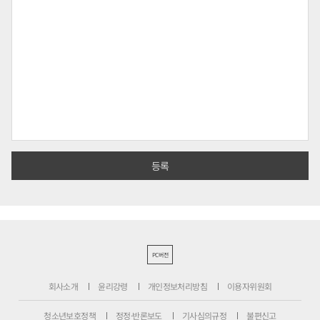
PC버전
회사소개
윤리강령
개인정보처리방침
이용자위원회
청소년보호정책
정정·반론보도
기사심의규정
불편신고