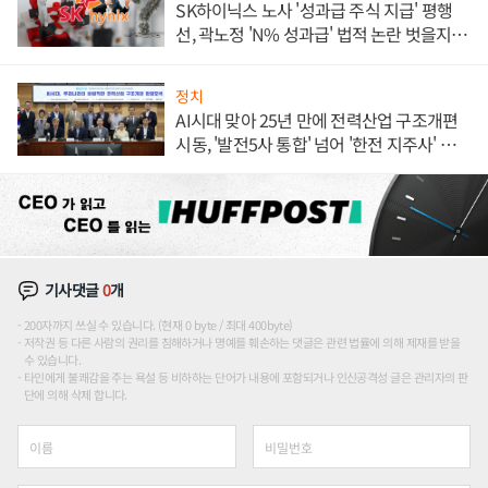
SK하이닉스 노사 '성과급 주식 지급' 평행
선, 곽노정 'N% 성과급' 법적 논란 벗을지 주
목
정치
AI시대 맞아 25년 만에 전력산업 구조개편
시동, '발전5사 통합' 넘어 '한전 지주사' 재편
론도
기사댓글
0
개
200자까지 쓰실 수 있습니다. (현재 0 byte / 최대 400byte)
저작권 등 다른 사람의 권리를 침해하거나 명예를 훼손하는 댓글은 관련 법률에 의해 제재를 받을
수 있습니다.
타인에게 불쾌감을 주는 욕설 등 비하하는 단어가 내용에 포함되거나 인신공격성 글은 관리자의 판
단에 의해 삭제 합니다.