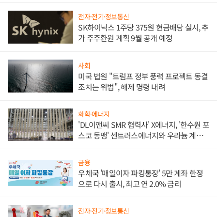
전자·전기·정보통신
SK하이닉스 1주당 375원 현금배당 실시, 추
가 주주환원 계획 9월 공개 예정
사회
미국 법원 "트럼프 정부 풍력 프로젝트 동결
조치는 위법", 해제 명령 내려
화학·에너지
'DL이앤씨 SMR 협력사' X에너지, '한수원 포
스코 동맹' 센트러스에너지와 우라늄 계약
체결
금융
우체국 '매일이자 파킹통장' 5만 계좌 한정
으로 다시 출시, 최고 연 2.0% 금리
전자·전기·정보통신