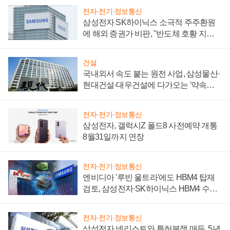
전자·전기·정보통신
삼성전자 SK하이닉스 소극적 주주환원
에 해외 증권가 비판, "반도체 호황 지속
성 의문"
건설
국내외서 속도 붙는 원전 사업, 삼성물산·
현대건설·대우건설에 다가오는 '약속의
시간'
전자·전기·정보통신
삼성전자, 갤럭시Z 폴드8 사전예약 개통
8월31일까지 연장
전자·전기·정보통신
엔비디아 '루빈 울트라'에도 HBM4 탑재
검토, 삼성전자·SK하이닉스 HBM4 수율
에 주도권 갈린다
전자·전기·정보통신
삼성전자 넷리스트와 특허분쟁 매듭, 5년