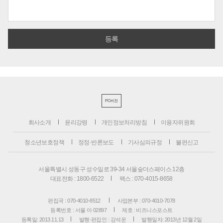
PC버전
회사소개
윤리강령
개인정보처리방침
이용자위원회
청소년보호정책
정정·반론보도
기사심의규정
불편신고
서울특별시 성동구 성수일로 39-34 서울숲더스페이스 12층
대표전화 : 1800-6522
팩스 : 070-4015-8658
편집국 : 070-4010-8512
사업본부 : 070-4010-7078
등록번호 : 서울 아 02897
제호 : 비즈니스포스트
등록일: 2013.11.13
발행·편집인 : 강석운
발행일자: 2013년 12월 2일