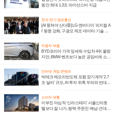
동안 최대 1.3조 라이선스비 지급
전자·전기·정보통신
[AI 뭉쳐야 산다⑧] LG·엔비디아 '피지컬 A
I' 동맹 강화, 구광모 제조·데이터·기술 결
집해 종합 로보틱스 기업으로
자동차·부품
BYD코리아 가격 앞세워 수입차 4위 올랐
지만, BMW·벤츠보다 높은 공임비에 소비
자 불만 폭발
인터넷·게임·콘텐츠
빅테크 메모리반도체 포함 장기계약 '2.7
조 달러' 규모, AI 투자 위축 우려와 반대
신호
소비자·유통
이부진 야심작 '신라스테이' 서울신라호
텔보다 잘 나가, 평택·주문진·해남·건대로
성장판 더 넓힌다