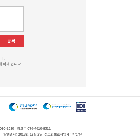
등록
다.
 삭제 합니다.
010-8510
광고국 070-4010-8511
운
발행일자: 2013년 12월 2일
청소년보호책임자 : 박상유