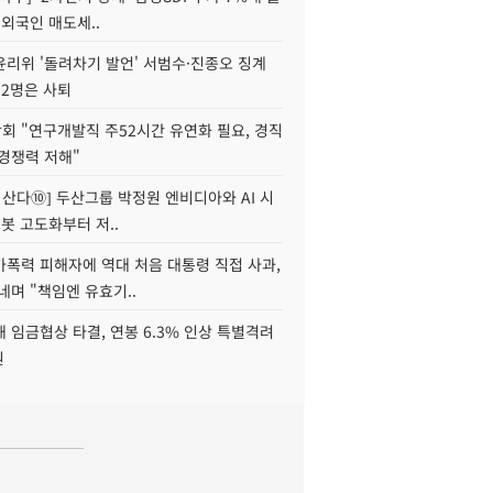
 외국인 매도세..
윤리위 '돌려차기 발언' 서범수·진종오 징계
 2명은 사퇴
회 "연구개발직 주52시간 유연화 필요, 경직
경쟁력 저해"
야 산다⑩] 두산그룹 박정원 엔비디아와 AI 시
로봇 고도화부터 저..
가폭력 피해자에 역대 처음 대통령 직접 사과,
네며 "책임엔 유효기..
 임금협상 타결, 연봉 6.3% 인상 특별격려
원