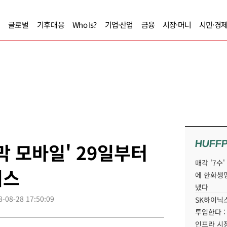
글로벌
기후대응
Who Is?
기업·산업
금융
시장·머니
시민·경
HUFF
막 모바일' 29일부터
매각 '7수
비스
에 한화생
냈다
8-08-28 17:50:09
SK하이닉스
투입한다 :
인프라 시