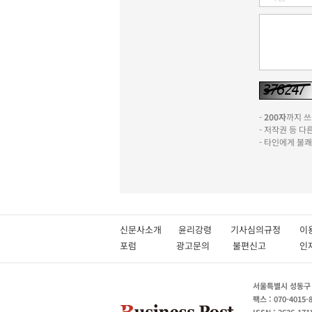
-
200자
까지 쓰실
- 저작권 등 
- 타인에게 불
신문사소개
윤리강령
기사심의규정
이
포럼
광고문의
불편신고
서울특별시 성동구 성
팩스 : 070-4015-
ISSN : 2636-171