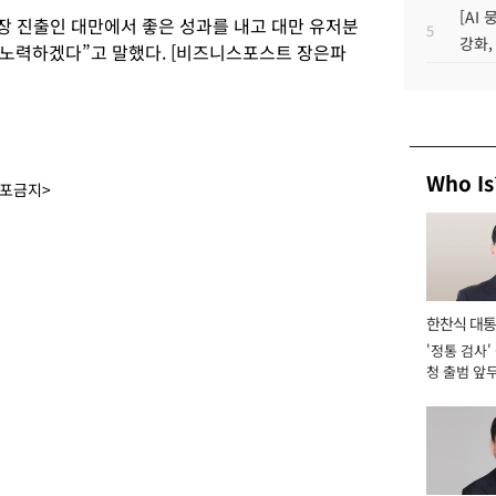
[AI
장 진출인 대만에서 좋은 성과를 내고 대만 유저분
5
강화,
노력하겠다”고 말했다. [비즈니스포스트 장은파
Who Is
배포금지>
한찬식 대
'정통 검사'
서관
청 출범 앞
맡아 [2026