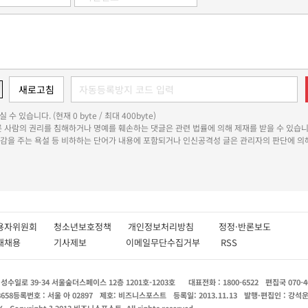
 수 있습니다. (현재 0 byte / 최대 400byte)
다른 사람의 권리를 침해하거나 명예를 훼손하는 댓글은 관련 법률에 의해 제재를 받을 수 있습니
쾌감을 주는 욕설 등 비하하는 단어가 내용에 포함되거나 인신공격성 글은 관리자의 판단에 의해
용자위원회
청소년보호정책
개인정보처리방침
정정·반론보도
인재채용
기사제보
이메일무단수집거부
RSS
수일로 39-34 서울숲더스페이스 12층 1201호-1203호
대표전화 : 1800-6522
편집국 070-4
8658
등록번호 : 서울 아 02897
제호: 비즈니스포스트
등록일: 2013.11.13
발행·편집인 : 강석
X
Copyright ? 2013 비즈니스포스트. All rights reserved.