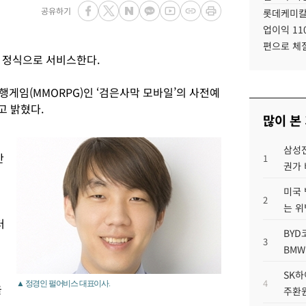
공유하기
롯데케미칼
업이익 11
편으로 체
 정식으로 서비스한다.
게임(MMORPG)인 ‘검은사막 모바일’의 사전예
고 밝혔다.
많이 본
삼성전
만
1
권가 
미국 
2
는 위
터
BYD
3
BMW
SK하
4
▲ 정경인 펄어비스 대표이사.
을
주환원