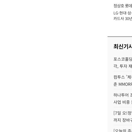
정상호 롯데
LG·현대·삼
장
카드사 30년
에 '초집중' 
최신기
포스코홀딩
각, 투자 
컴투스 '제
춘 MMOR
하나투어 조
사업 비중 
[7일 오!
까지 장바
[오늘의 주