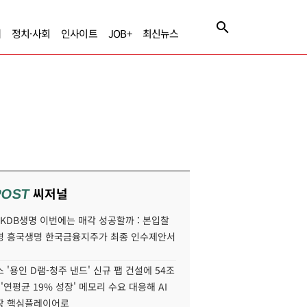
제
정치·사회
인사이트
JOB+
최신뉴스
씨저널
POST
' KDB생명 이번에는 매각 성공할까 : 본입찰
명 흥국생명 한국금융지주가 최종 인수제안서
 '용인 D램-청주 낸드' 신규 팹 건설에 54조
 '연평균 19% 성장' 메모리 수요 대응해 AI
장 핵심플레이어로