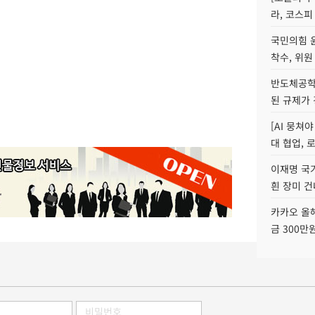
라, 코스피
국민의힘 
착수, 위원
반도체공학
된 규제가 
[AI 뭉쳐
대 협업, 
이재명 국
흰 장미 건
카카오 올해
금 300만