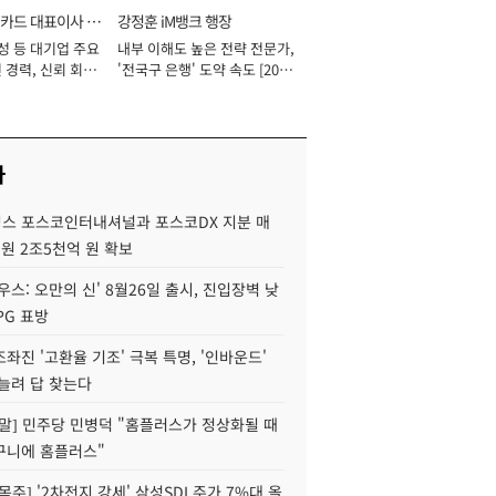
카드 대표이사 사
강정훈 iM뱅크 행장
성 등 대기업 주요
내부 이해도 높은 전략 전문가,
 경력, 신뢰 회복
'전국구 은행' 도약 속도 [2026
[2026년]
년]
사
스 포스코인터내셔널과 포스코DX 지분 매
재원 2조5천억 원 확보
우스: 오만의 신' 8월26일 출시, 진입장벽 낮
PG 표방
좌진 '고환율 기조' 극복 특명, '인바운드'
늘려 답 찾는다
정말] 민주당 민병덕 "홈플러스가 정상화될 때
구니에 홈플러스"
목주] '2차전지 강세' 삼성SDI 주가 7%대 올