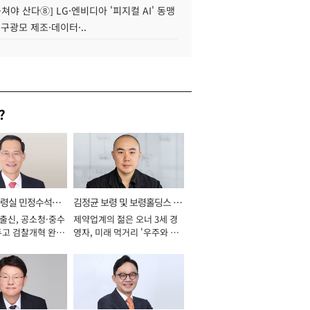
 뭉쳐야 산다⑧] LG·엔비디아 '피지컬 AI' 동맹
 구광모 제조·데이터·..
?
통령실 민정수석비
김정균 보령 및 보령홀딩스 대
 출신, 공소청·중수
제약업계의 젊은 오너 3세 경
표이사 사장
두고 검찰개혁 완수
영자, 미래 먹거리 '우주와 헬
년]
스케어' 공들여 [2026년]