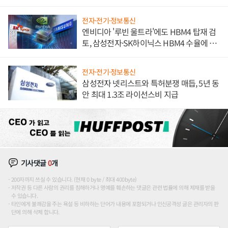
전자·전기·정보통신
엔비디아 '루빈 울트라'에도 HBM4 탑재 검
토, 삼성전자·SK하이닉스 HBM4 수율에 주
도권 갈린다
전자·전기·정보통신
삼성전자 넷리스트와 특허분쟁 매듭, 5년 동
안 최대 1.3조 라이선스비 지급
기사댓글
0
개
200자까지 쓰실 수 있습니다. (현재 0 byte / 최대 400byte)
저작권 등 다른 사람의 권리를 침해하거나 명예를 훼손하는 댓글은 관련 법률에 의해 제재를 받을
수 있습니다.
타인에게 불쾌감을 주는 욕설 등 비하하는 단어가 내용에 포함되거나 인신공격성 글은 관리자의 판
단에 의해 삭제 합니다.