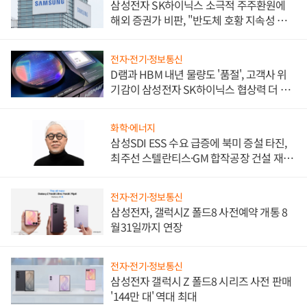
삼성전자 SK하이닉스 소극적 주주환원에
해외 증권가 비판, "반도체 호황 지속성 의
문"
전자·전기·정보통신
D램과 HBM 내년 물량도 '품절', 고객사 위
기감이 삼성전자 SK하이닉스 협상력 더 키
워
화학·에너지
삼성SDI ESS 수요 급증에 북미 증설 타진,
최주선 스텔란티스·GM 합작공장 건설 재추
진하나
전자·전기·정보통신
삼성전자, 갤럭시Z 폴드8 사전예약 개통 8
월31일까지 연장
전자·전기·정보통신
삼성전자 갤럭시 Z 폴드8 시리즈 사전 판매
'144만 대' 역대 최대