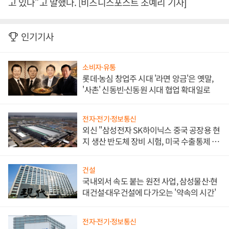
고 있다”고 말했다. [비즈니스포스트 조예리 기자]
인기기사
소비자·유통
롯데·농심 창업주 시대 '라면 앙금'은 옛말,
'사촌' 신동빈·신동원 시대 협업 확대일로
전자·전기·정보통신
외신 "삼성전자 SK하이닉스 중국 공장용 현
지 생산 반도체 장비 시험, 미국 수출통제 대
비"
건설
국내외서 속도 붙는 원전 사업, 삼성물산·현
대건설·대우건설에 다가오는 '약속의 시간'
전자·전기·정보통신