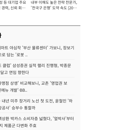
성 등 대기업 주요
내부 이해도 높은 전략 전문가,
 경력, 신뢰 회복
'전국구 은행' 도약 속도 [2026
[2026년]
년]
사
데마트 야심작 '부산 물류센터' 가보니, 장보기
로 담는 '로봇 ..
조 클럽' 삼성증권 실적 랠리 진행형, 박종문
 달고 연임 향한다
가맹점 상생' 비교해보니, 교촌 '영업권 보
신메뉴 개발'·BB..
내년 미주 장거리 노선 첫 도전, 윤철민 '하
항공사' 승부수 통할까
백상환 박카스 소비자층 넓혔다, '얼박사'부터
지 제품군 다변화 주효