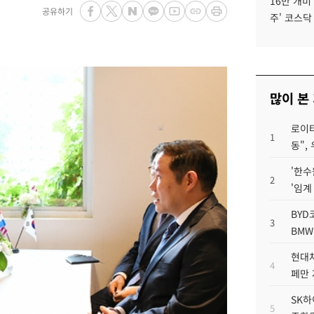
16만 개미
공유하기
주' 코스닥
많이 본
로이터
1
동",
'한수
2
'임계
BYD
3
BMW
현대차
4
페만 
SK하
5