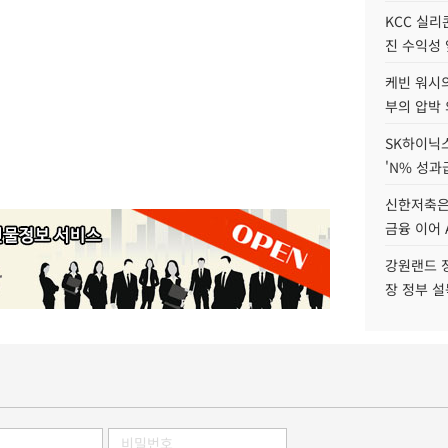
KCC 실리
진 수익성 
케빈 워시의
부의 압박
SK하이닉스
'N% 성과
신한저축은
금융 이어 
강원랜드 정
장 정부 