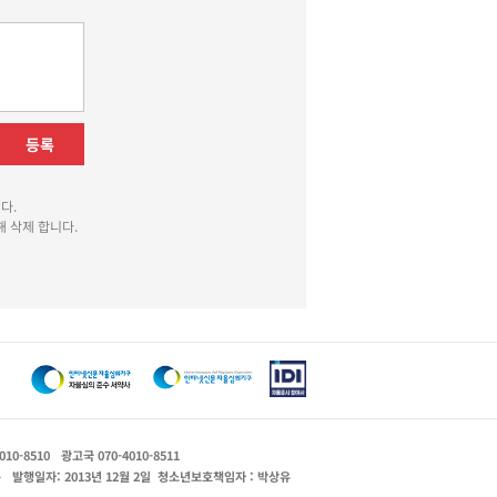
등록
다.
 삭제 합니다.
010-8510
광고국 070-4010-8511
운
발행일자: 2013년 12월 2일
청소년보호책임자 : 박상유