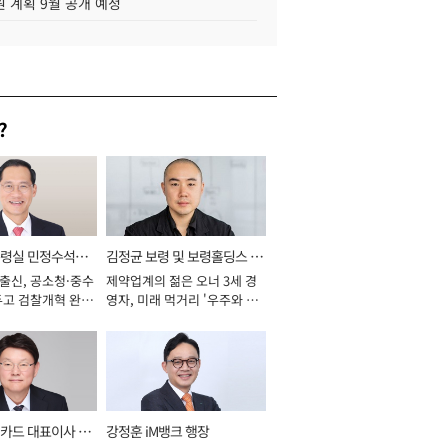
 계획 9월 공개 예정
?
통령실 민정수석비
김정균 보령 및 보령홀딩스 대
 출신, 공소청·중수
제약업계의 젊은 오너 3세 경
표이사 사장
두고 검찰개혁 완수
영자, 미래 먹거리 '우주와 헬
년]
스케어' 공들여 [2026년]
카드 대표이사 사
강정훈 iM뱅크 행장