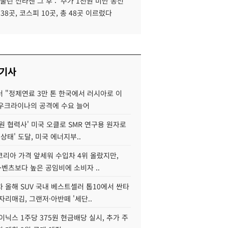
 울린 신라젠 그 후 : '주가 1천원 미만 동전
 38곳, 코스피 10곳, 총 48곳 이르렀다
 기사
 "정제연료 3만 톤 한국에서 러시아로 이
 우크라이나의 공격에 수요 늘어
원 협력사' 미국 오클로 SMR 연구용 원자로
 상태' 도달, 미국 에너지부..
코리아 가격 앞세워 수입차 4위 올랐지만,
·벤츠보다 높은 공임비에 소비자 ..
 올해 SUV 국내 베스트셀러 톱10에서 싼타
자리매김, 그랜저·아반떼 '세단..
이닉스 1주당 375원 현금배당 실시, 추가 주