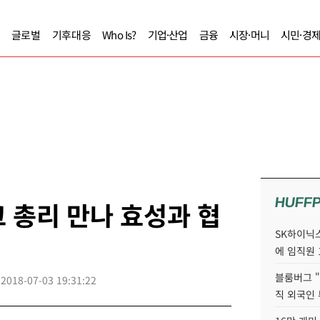
글로벌
기후대응
Who Is?
기업·산업
금융
시장·머니
시민·경
HUFF
 총리 만나 효성과 협
SK하이닉스
에 임직원 
블룸버그 "
2018-07-03 19:31:22
직 외국인