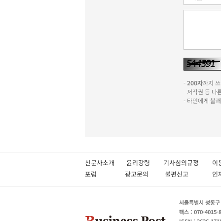
-
200자
까지 쓰실
- 저작권 등 
- 타인에게 불
신문사소개
윤리강령
기사심의규정
이
포럼
광고문의
불편신고
서울특별시 성동구 성
팩스 : 070-4015-
ISSN : 2636-171