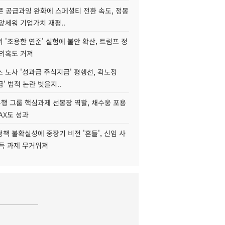
콘 공급과잉 완화에 스페셜티 전환 속도, 정몽
앞세워 기업가치 재평..
 '조용한 연준' 실험에 불안 확산, 트럼프 정
 의혹도 커져
 노사 '성과급 주식지급' 평행선, 곽노정
급' 법적 논란 벗을지..
행 그룹 핵심과제 선봉장 역할, 채수웅 포용
AX도 성과
책 불확실성에 중장기 비전 '흔들', 신임 사
설득 과제 무거워져