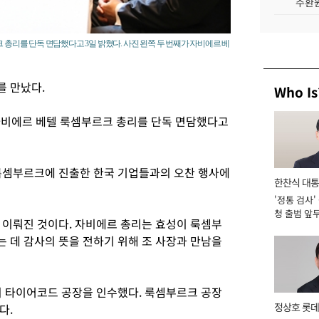
주환원
 총리를 단독 면담했다고 3일 밝혔다. 사진 왼쪽 두 번째가 자비에르 베
를 만났다.
Who Is
 자비에르 베텔 룩셈부르크 총리를 단독 면담했다고
룩셈부르크에 진출한 한국 기업들과의 오찬 행사에
한찬식 대
'정통 검사'
서관
청 출범 앞
 이뤄진 것이다. 자비에르 총리는 효성이 룩셈부
맡아 [2026
 데 감사의 뜻을 전하기 위해 조 사장과 만남을
의 타이어코드 공장을 인수했다. 룩셈부르크 공장
정상호 롯데
다.