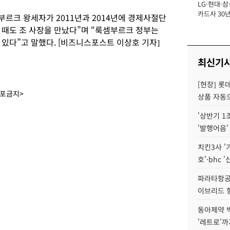
LG·현대·삼
장
카드사 30년
부르크 왕세자가 2011년과 2014년에 경제사절단
에 '초집중' 
 때도 조 사장을 만났다”며 “룩셈부르크 정부는
있다”고 말했다. [비즈니스포스트 이상호 기자]
최신기
[현장] 롯
배포금지>
상품 자동으
'상반기 1
'발행어음'
치킨3사 '
호'·bhc '
파라타항공 
이브리드 
동아제약 
'레트로'까