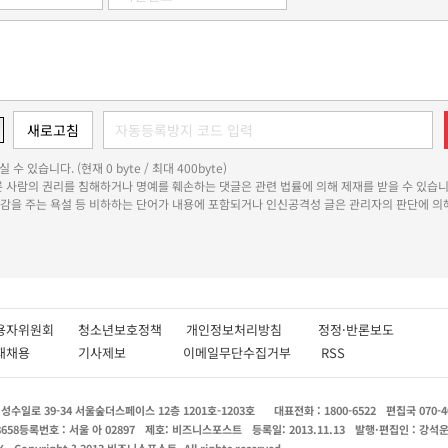
 수 있습니다. (현재 0 byte / 최대 400byte)
다른 사람의 권리를 침해하거나 명예를 훼손하는 댓글은 관련 법률에 의해 제재를 받을 수 있습니
쾌감을 주는 욕설 등 비하하는 단어가 내용에 포함되거나 인신공격성 글은 관리자의 판단에 의해
용자위원회
청소년보호정책
개인정보처리방침
정정·반론보도
인재채용
기사제보
이메일무단수집거부
RSS
수일로 39-34 서울숲더스페이스 12층 1201호-1203호
대표전화 : 1800-6522
편집국 070-4
8658
등록번호 : 서울 아 02897
제호: 비즈니스포스트
등록일: 2013.11.13
발행·편집인 : 강석
X
Copyright ? 2013 비즈니스포스트. All rights reserved.