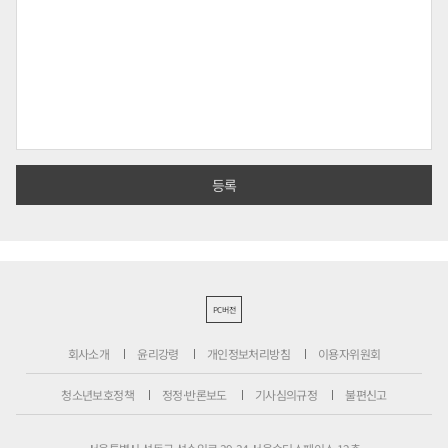
PC버전
회사소개
윤리강령
개인정보처리방침
이용자위원회
청소년보호정책
정정·반론보도
기사심의규정
불편신고