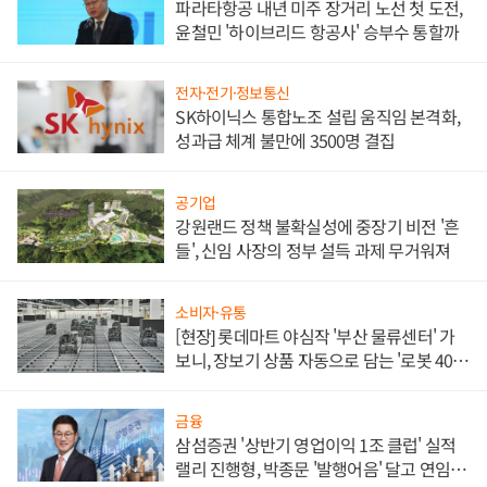
파라타항공 내년 미주 장거리 노선 첫 도전,
윤철민 '하이브리드 항공사' 승부수 통할까
전자·전기·정보통신
SK하이닉스 통합노조 설립 움직임 본격화,
성과급 체계 불만에 3500명 결집
공기업
강원랜드 정책 불확실성에 중장기 비전 '흔
들', 신임 사장의 정부 설득 과제 무거워져
소비자·유통
[현장] 롯데마트 야심작 '부산 물류센터' 가
보니, 장보기 상품 자동으로 담는 '로봇 400
대' 장관
금융
삼섬증권 '상반기 영업이익 1조 클럽' 실적
랠리 진행형, 박종문 '발행어음' 달고 연임 향