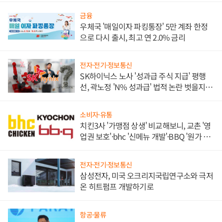
금융
우체국 '매일이자 파킹통장' 5만 계좌 한정
으로 다시 출시, 최고 연 2.0% 금리
전자·전기·정보통신
SK하이닉스 노사 '성과급 주식 지급' 평행
선, 곽노정 'N% 성과급' 법적 논란 벗을지 주
목
소비자·유통
치킨3사 '가맹점 상생' 비교해보니, 교촌 '영
업권 보호'·bhc '신메뉴 개발'·BBQ '원가 부
담'
전자·전기·정보통신
삼성전자, 미국 오크리지국립연구소와 극저
온 히트펌프 개발하기로
항공·물류