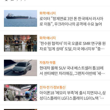
화학·에너지
로이터 "정제연료 3만 톤 한국에서 러시아
로 이동", 우크라이나의 공격에 수요 늘어
화학·에너지
'한수원 협력사' 미국 오클로 SMR 연구용 원
자로 '임계 상태' 도달, 미국 에너지부 "중요
한 이정표"
자동차·부품
현대차 올해 SUV 국내 베스트셀러 톱10에
서 싼타페만 자리매김, 그랜저·아반떼 '세단
쌍끌이'로 내수 방어
전자·전기·정보통신
아이폰18 '메모리 부족'에 출시 지연되나, 삼
성디스플레이 LG디스플레이 LG이노텍 '탈
애플' 수익 다각화 속도