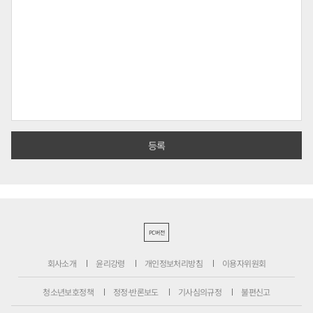
PC버전
회사소개
윤리강령
개인정보처리방침
이용자위원회
청소년보호정책
정정·반론보도
기사심의규정
불편신고