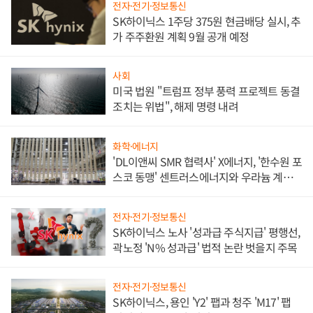
전자·전기·정보통신
SK하이닉스 1주당 375원 현금배당 실시, 추
가 주주환원 계획 9월 공개 예정
사회
미국 법원 "트럼프 정부 풍력 프로젝트 동결
조치는 위법", 해제 명령 내려
화학·에너지
'DL이앤씨 SMR 협력사' X에너지, '한수원 포
스코 동맹' 센트러스에너지와 우라늄 계약
체결
전자·전기·정보통신
SK하이닉스 노사 '성과급 주식지급' 평행선,
곽노정 'N% 성과급' 법적 논란 벗을지 주목
전자·전기·정보통신
SK하이닉스, 용인 'Y2' 팹과 청주 'M17' 팹