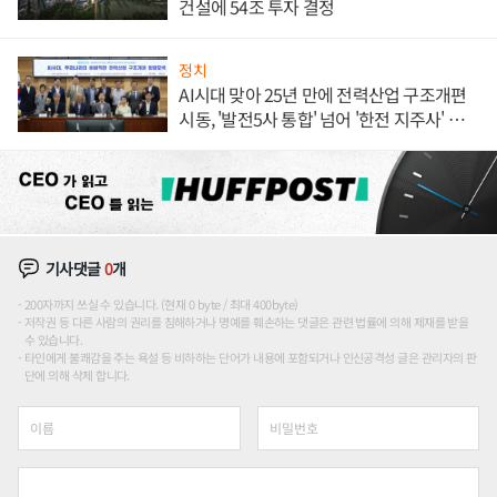
건설에 54조 투자 결정
정치
AI시대 맞아 25년 만에 전력산업 구조개편
시동, '발전5사 통합' 넘어 '한전 지주사' 재편
론도
기사댓글
0
개
200자까지 쓰실 수 있습니다. (현재 0 byte / 최대 400byte)
저작권 등 다른 사람의 권리를 침해하거나 명예를 훼손하는 댓글은 관련 법률에 의해 제재를 받을
수 있습니다.
타인에게 불쾌감을 주는 욕설 등 비하하는 단어가 내용에 포함되거나 인신공격성 글은 관리자의 판
단에 의해 삭제 합니다.