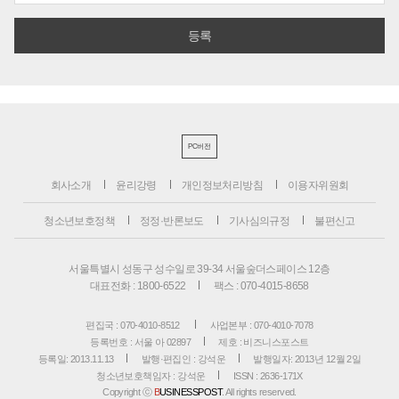
PC버전
회사소개
윤리강령
개인정보처리방침
이용자위원회
청소년보호정책
정정·반론보도
기사심의규정
불편신고
서울특별시 성동구 성수일로 39-34 서울숲더스페이스 12층
대표전화 : 1800-6522
팩스 : 070-4015-8658
편집국 : 070-4010-8512
사업본부 : 070-4010-7078
등록번호 : 서울 아 02897
제호 : 비즈니스포스트
등록일: 2013.11.13
발행·편집인 : 강석운
발행일자: 2013년 12월 2일
청소년보호책임자 : 강석운
ISSN : 2636-171X
Copyright ⓒ
B
USINESSPOST
. All rights reserved.