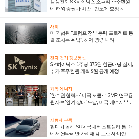
삼성전자 SK하이닉스 소극적 주주환원
에 해외 증권가 비판, "반도체 호황 지속
성 의문"
사회
미국 법원 "트럼프 정부 풍력 프로젝트 동
결 조치는 위법", 해제 명령 내려
전자·전기·정보통신
SK하이닉스 1주당 375원 현금배당 실시,
추가 주주환원 계획 9월 공개 예정
화학·에너지
'한수원 협력사' 미국 오클로 SMR 연구용
원자로 '임계 상태' 도달, 미국 에너지부
"중요한 이정표"
자동차·부품
현대차 올해 SUV 국내 베스트셀러 톱10
에서 싼타페만 자리매김, 그랜저·아반떼