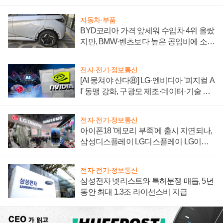
'세단 쌍끌이'로 내수 방어
자동차·부품
BYD코리아 가격 앞세워 수입차 4위 올랐
지만, BMW·벤츠보다 높은 공임비에 소비
자 불만 폭발
전자·전기·정보통신
[AI 뭉쳐야 산다⑧] LG·엔비디아 '피지컬 A
I' 동맹 강화, 구광모 제조·데이터·기술 결
집해 종합 로보틱스 기업으로
전자·전기·정보통신
아이폰18 '메모리 부족'에 출시 지연되나,
삼성디스플레이 LG디스플레이 LG이노
텍 '탈애플' 수익 다각화 속도
전자·전기·정보통신
삼성전자 넷리스트와 특허분쟁 매듭, 5년
동안 최대 1.3조 라이선스비 지급