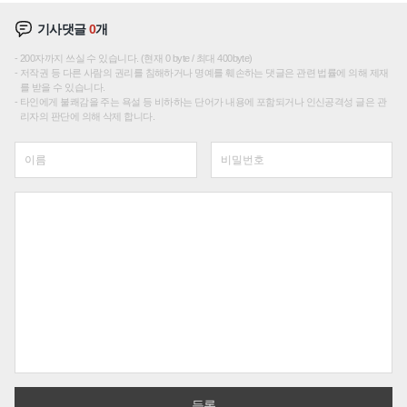
기사댓글
0
개
200자까지 쓰실 수 있습니다. (현재 0 byte / 최대 400byte)
저작권 등 다른 사람의 권리를 침해하거나 명예를 훼손하는 댓글은 관련 법률에 의해 제재
를 받을 수 있습니다.
타인에게 불쾌감을 주는 욕설 등 비하하는 단어가 내용에 포함되거나 인신공격성 글은 관
리자의 판단에 의해 삭제 합니다.