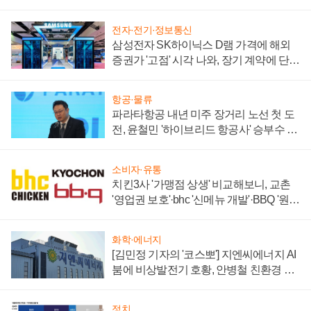
주목
전자·전기·정보통신
삼성전자 SK하이닉스 D램 가격에 해외
증권가 '고점' 시각 나와, 장기 계약에 단점
부각
항공·물류
파라타항공 내년 미주 장거리 노선 첫 도
전, 윤철민 '하이브리드 항공사' 승부수 통
할까
소비자·유통
치킨3사 '가맹점 상생' 비교해보니, 교촌
'영업권 보호'·bhc '신메뉴 개발'·BBQ '원가
부담'
화학·에너지
[김민정 기자의 '코스뽀'] 지엔씨에너지 AI
붐에 비상발전기 호황, 안병철 친환경 에
너지 발전전문기업 향한다
정치