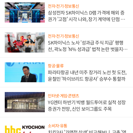
전자·전기·정보통신
삼성전자 SK하이닉스 D램 가격에 해외 증
권가 '고점' 시각 나와, 장기 계약에 단점 부
각
전자·전기·정보통신
SK하이닉스 노사 '성과급 주식 지급' 평행
선, 곽노정 'N% 성과급' 법적 논란 벗을지 주
목
항공·물류
파라타항공 내년 미주 장거리 노선 첫 도전,
윤철민 '하이브리드 항공사' 승부수 통할까
인터넷·게임·콘텐츠
YG엔터 하반기 빅뱅 월드투어로 실적 성장
증권가 전망, 신인 보이그룹도 주목
소비자·유통
치킨3사 '가맹점 상생' 비교해보니, 교촌 '영