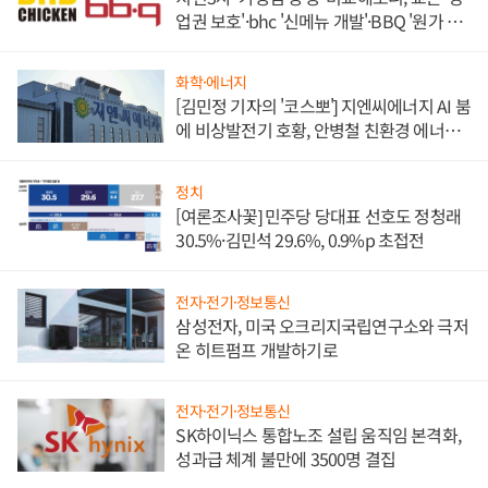
업권 보호'·bhc '신메뉴 개발'·BBQ '원가 부
담'
화학·에너지
[김민정 기자의 '코스뽀'] 지엔씨에너지 AI 붐
에 비상발전기 호황, 안병철 친환경 에너지
발전전문기업 향한다
정치
[여론조사꽃] 민주당 당대표 선호도 정청래
30.5%·김민석 29.6%, 0.9%p 초접전
전자·전기·정보통신
삼성전자, 미국 오크리지국립연구소와 극저
온 히트펌프 개발하기로
전자·전기·정보통신
SK하이닉스 통합노조 설립 움직임 본격화,
성과급 체계 불만에 3500명 결집