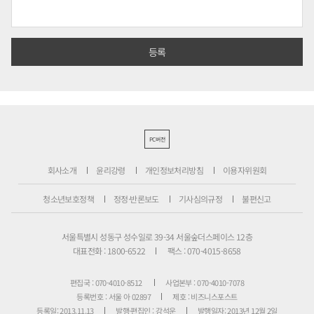
PC버전
회사소개
윤리강령
개인정보처리방침
이용자위원회
청소년보호정책
정정·반론보도
기사심의규정
불편신고
서울특별시 성동구 성수일로 39-34 서울숲더스페이스 12층
대표전화 : 1800-6522
팩스 : 070-4015-8658
편집국 : 070-4010-8512
사업본부 : 070-4010-7078
등록번호 : 서울 아 02897
제호 : 비즈니스포스트
등록일: 2013.11.13
발행·편집인 : 강석운
발행일자: 2013년 12월 2일