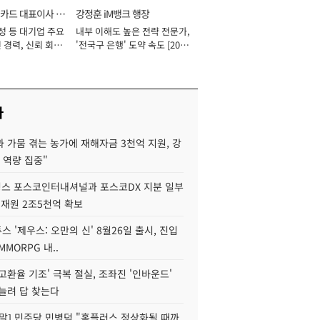
카드 대표이사 사
강정훈 iM뱅크 행장
성 등 대기업 주요
내부 이해도 높은 전략 전문가,
 경력, 신뢰 회복
'전국구 은행' 도약 속도 [2026
[2026년]
년]
사
 가뭄 겪는 농가에 재해자금 3천억 지원, 강
 역량 집중"
스 포스코인터내셔널과 포스코DX 지분 일부
 재원 2조5천억 확보
투스 '제우스: 오만의 신' 8월26일 출시, 진입
MMORPG 내..
고환율 기조' 극복 절실, 조좌진 '인바운드'
늘려 답 찾는다
정말] 민주당 민병덕 "홈플러스 정상화될 때까