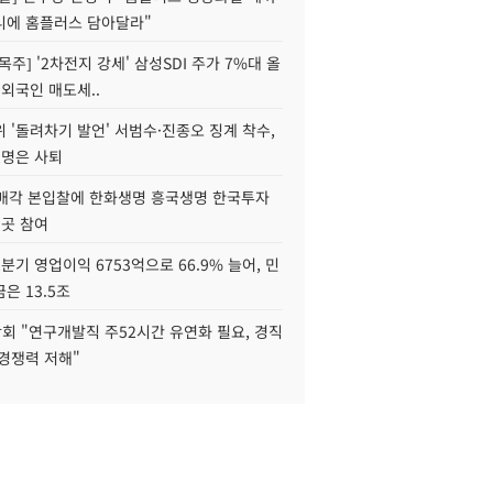
니에 홈플러스 담아달라"
목주] '2차전지 강세' 삼성SDI 주가 7%대 올
 외국인 매도세..
 '돌려차기 발언' 서범수·진종오 징계 착수,
2명은 사퇴
 매각 본입찰에 한화생명 흥국생명 한국투자
3곳 참여
분기 영업이익 6753억으로 66.9% 늘어, 민
은 13.5조
회 "연구개발직 주52시간 유연화 필요, 경직
경쟁력 저해"