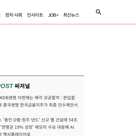
제
정치·사회
인사이트
JOB+
최신뉴스
씨저널
POST
' KDB생명 이번에는 매각 성공할까 : 본입찰
명 흥국생명 한국금융지주가 최종 인수제안서
 '용인 D램-청주 낸드' 신규 팹 건설에 54조
 '연평균 19% 성장' 메모리 수요 대응해 AI
장 핵심플레이어로