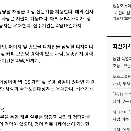
정상호 롯데
담당할 차장급 이상 전문가를 채용한다. 해외 신사
LG·현대·삼
장
 사람은 지원이 가능하다. 해외 MBA 소지자, 상
카드사 30년
에 '초집중' 
가능자는 우대한다. 접수기간은 4월16일까지.
최신기
인, 패키지 및 홍보물 디자인을 담당할 디자이너
 및 커피 브랜딩 경험이 있는 사람, 동종업계 경력
농협 폭염과
수기간은 4월8일까지.
호동 "모든
포스코홀딩
이상이며 웹, CS 개발 및 운영 경험이 있다면 지원
매각, 투자
유한 사람과 국가보훈대상자는 우대한다. 접수기간
[현장] 컴
장벽 낮춘 
채용
하나투어 '
 방법론을 통한 개발 실무를 담당할 차장급 경력자를
사업 비중 
무의 경력이 있으며, 영어 커뮤니케이션이 가능한
[7일 오!
.