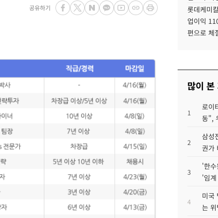
공유하기
롯데케미칼
업이익 11
편으로 체
많이 본
로이터
1
동",
삼성전
2
권가 
'한수
3
'임계
미국 
4
는 위