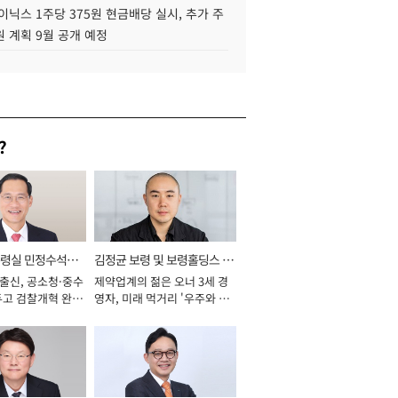
이닉스 1주당 375원 현금배당 실시, 추가 주
 계획 9월 공개 예정
?
통령실 민정수석비
김정균 보령 및 보령홀딩스 대
 출신, 공소청·중수
제약업계의 젊은 오너 3세 경
표이사 사장
두고 검찰개혁 완수
영자, 미래 먹거리 '우주와 헬
년]
스케어' 공들여 [2026년]