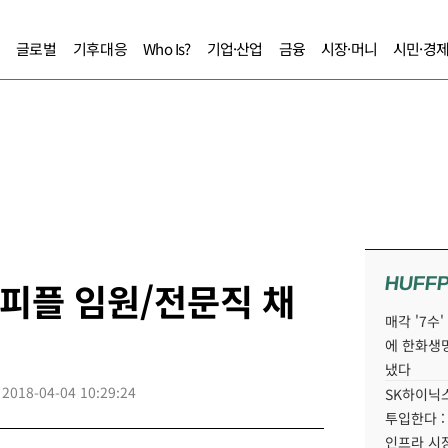
글로벌
기후대응
Who Is?
기업·산업
금융
시장·머니
시민·경
HUFF
스피플 임원/전문직 채
매각 '7수
에 한화생
냈다
2018-04-04 10:29:24
SK하이닉스
투입한다 :
인프라 시