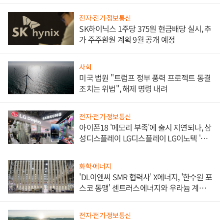
쌍끌이'로 내수 방어
전자·전기·정보통신
SK하이닉스 1주당 375원 현금배당 실시, 추
가 주주환원 계획 9월 공개 예정
사회
미국 법원 "트럼프 정부 풍력 프로젝트 동결
조치는 위법", 해제 명령 내려
전자·전기·정보통신
아이폰18 '메모리 부족'에 출시 지연되나, 삼
성디스플레이 LG디스플레이 LG이노텍 '탈
애플' 수익 다각화 속도
화학·에너지
'DL이앤씨 SMR 협력사' X에너지, '한수원 포
스코 동맹' 센트러스에너지와 우라늄 계약
체결
전자·전기·정보통신