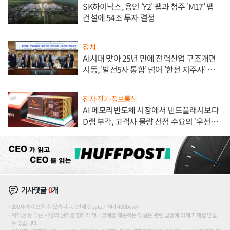
SK하이닉스, 용인 'Y2' 팹과 청주 'M17' 팹
건설에 54조 투자 결정
정치
AI시대 맞아 25년 만에 전력산업 구조개편
시동, '발전5사 통합' 넘어 '한전 지주사' 재편
론도
전자·전기·정보통신
AI 메모리반도체 시장에서 낸드플래시보다
D램 부각, 고객사 물량 선점 수요의 '우선순
위'
기사댓글
0
개
200자까지 쓰실 수 있습니다. (현재 0 byte / 최대 400byte)
저작권 등 다른 사람의 권리를 침해하거나 명예를 훼손하는 댓글은 관련 법률에 의해 제재를 받을
수 있습니다.