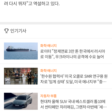
려 다시 뛰자"고 역설하고 있다.
인기기사
화학·에너지
로이터 "정제연료 3만 톤 한국에서 러시아
로 이동", 우크라이나의 공격에 수요 늘어
화학·에너지
'한수원 협력사' 미국 오클로 SMR 연구용 원
자로 '임계 상태' 도달, 미국 에너지부 "중요
한 이정표"
자동차·부품
현대차 올해 SUV 국내 베스트셀러 톱10에
서 싼타페만 자리매김, 그랜저·아반떼 '세단