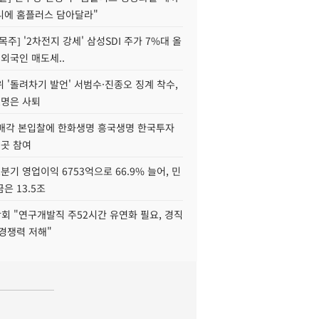
니에 홈플러스 담아달라"
목주] '2차전지 강세' 삼성SDI 주가 7%대 올
 외국인 매도세..
 '돌려차기 발언' 서범수·진종오 징계 착수,
2명은 사퇴
 매각 본입찰에 한화생명 흥국생명 한국투자
3곳 참여
분기 영업이익 6753억으로 66.9% 늘어, 민
은 13.5조
회 "연구개발직 주52시간 유연화 필요, 경직
경쟁력 저해"