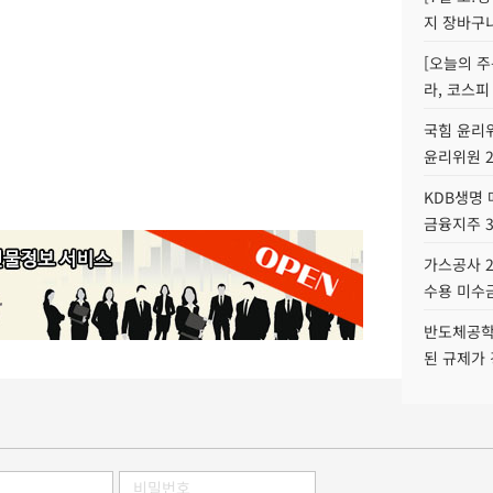
지 장바구
[오늘의 주
라, 코스피
국힘 윤리위
윤리위원 
KDB생명
금융지주 
가스공사 2
수용 미수금
반도체공학
된 규제가 