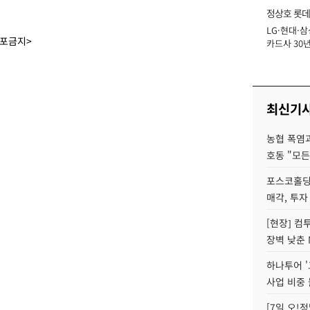
정상호 롯데
LG·현대·삼
장
배포금지>
카드사 30년
에 '초집중' 
최신기
농협 폭염과
호동 "모든
포스코홀딩
매각, 투자
[현장] 컴
장벽 낮춘 
하나투어 '
사업 비중 
[7일 오!