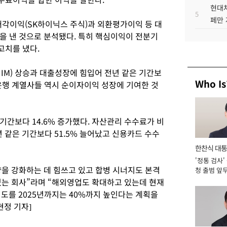
현대차
5
페만 
각이익(SK하이닉스 주식)과 외환평가이익 등 대
을 낸 것으로 분석됐다. 특히 핵심이익이 전분기
고치를 냈다.
IM) 상승과 대출성장에 힘입어 전년 같은 기간보
Who Is
비은행 계열사들 역시 순이자이익 성장에 기여한 것
 기간보다 14.6% 증가했다. 자산관리 수수료가 비
년 같은 기간보다 51.5% 늘어났고 신용카드 수수
한찬식 대
'정통 검사'
서관
을 강화하는 데 힘쓰고 있고 합병 시너지도 본격
청 출범 앞
맡아 [2026
있는 회사”라며 “해외영업도 확대하고 있는데 현재
도를 2025년까지는 40%까지 높인다는 계획을
현정 기자]