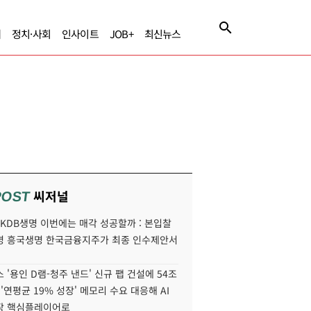
제
정치·사회
인사이트
JOB+
최신뉴스
씨저널
POST
' KDB생명 이번에는 매각 성공할까 : 본입찰
명 흥국생명 한국금융지주가 최종 인수제안서
 '용인 D램-청주 낸드' 신규 팹 건설에 54조
 '연평균 19% 성장' 메모리 수요 대응해 AI
장 핵심플레이어로