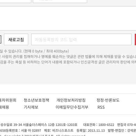
 수 있습니다. (현재 0 byte / 최대 400byte)
다른 사람의 권리를 침해하거나 명예를 훼손하는 댓글은 관련 법률에 의해 제재를 받을 수 있습니
쾌감을 주는 욕설 등 비하하는 단어가 내용에 포함되거나 인신공격성 글은 관리자의 판단에 의해
용자위원회
청소년보호정책
개인정보처리방침
정정·반론보도
인재채용
기사제보
이메일무단수집거부
RSS
수일로 39-34 서울숲더스페이스 12층 1201호-1203호
대표전화 : 1800-6522
편집국 070-4
8658
등록번호 : 서울 아 02897
제호: 비즈니스포스트
등록일: 2013.11.13
발행·편집인 : 강석
X
Copyright ? 2013 비즈니스포스트. All rights reserved.