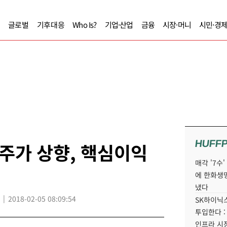
글로벌
기후대응
Who Is?
기업·산업
금융
시장·머니
시민·경
HUFF
주가 상향, 핵심이익
매각 '7수
에 한화생
냈다
2018-02-05 08:09:54
SK하이닉스
투입한다 :
인프라 시