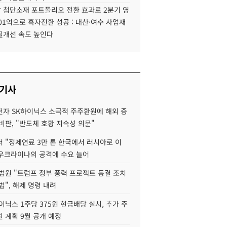
 첨단소재 포트폴리오 전환 효과로 2분기 영
01억으로 흑자전환 성공 : 대산·여수 사업재
질개선 속도 높인다
 기사
자 SK하이닉스 소극적 주주환원에 해외 증
비판, "반도체 호황 지속성 의문"
 "정제연료 3만 톤 한국에서 러시아로 이
 우크라이나의 공격에 수요 늘어
법원 "트럼프 정부 풍력 프로젝트 동결 조치
법", 해제 명령 내려
이닉스 1주당 375원 현금배당 실시, 추가 주
 계획 9월 공개 예정