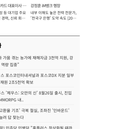
카드 대표이사 사
강정훈 iM뱅크 행장
성 등 대기업 주요
내부 이해도 높은 전략 전문가,
 경력, 신뢰 회복
'전국구 은행' 도약 속도 [2026
[2026년]
년]
사
 가뭄 겪는 농가에 재해자금 3천억 지원, 강
 역량 집중"
스 포스코인터내셔널과 포스코DX 지분 일부
 재원 2조5천억 확보
투스 '제우스: 오만의 신' 8월26일 출시, 진입
MMORPG 내..
고환율 기조' 극복 절실, 조좌진 '인바운드'
늘려 답 찾는다
정말] 민주당 민병덕 "홈플러스 정상화될 때까