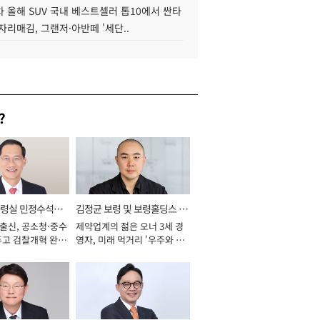
 올해 SUV 국내 베스트셀러 톱10에서 싼타
자리매김, 그랜저·아반떼 '세단..
?
통령실 민정수석비
김정균 보령 및 보령홀딩스 대
 출신, 공소청·중수
제약업계의 젊은 오너 3세 경
표이사 사장
두고 검찰개혁 완수
영자, 미래 먹거리 '우주와 헬
년]
스케어' 공들여 [2026년]