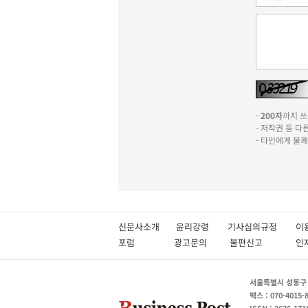
-
200자
까지 쓰실
- 저작권 등 
- 타인에게 불
신문사소개
윤리강령
기사심의규정
이
포럼
광고문의
불편신고
서울특별시 성동구 성
팩스 : 070-4015-
ISSN : 2636-171