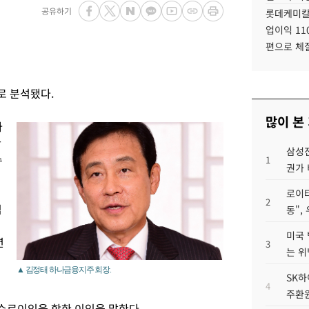
공유하기
롯데케미칼
업이익 11
편으로 체
로 분석됐다.
많이 본
나
만
삼성전
수
1
권가 
로이터
2
심
동",
미국 
년
3
는 위
면
▲ 김정태 하나금융지주 회장.
SK하
4
주환원
수료이익을 합한 이익을 말한다.